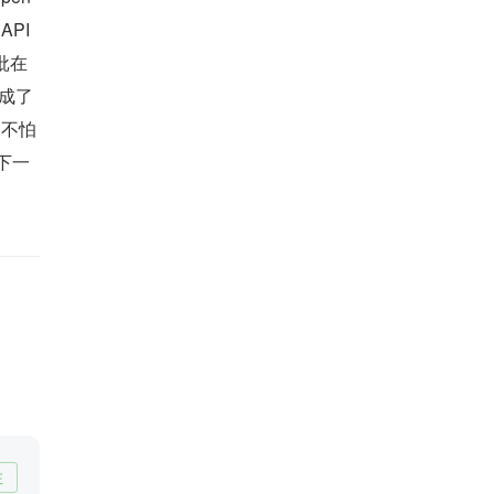
PI 
批在
成了
用不怕
下一
注