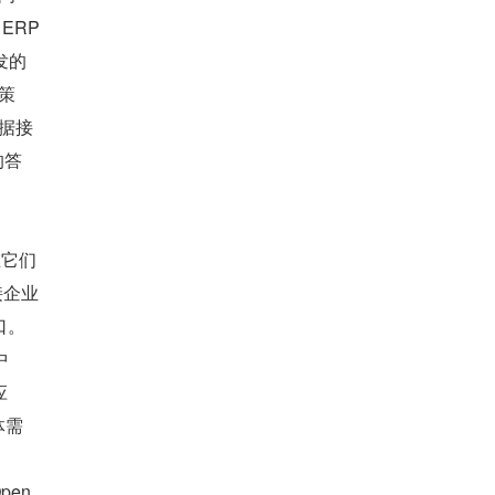
RP 
发的
策
据接
的答
在它们
接企业
口。
中
应
体需
pen