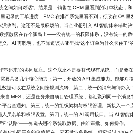
之间如何对话”。结果是：销售在 CRM 里看到的订单状态，和 E
 里记录的工单进度，PMC 在排产系统里看不到；行政在 OA 里
没收到。这还不是最麻烦的。当企业想引入 AI 智能体来辅助决
用的数据散落在各个孤岛上——没有统一的权限体系，没有统一的数
义。AI 再聪明，也不知道该去哪里找“这个订单为什么卡住了”
用“串起来”的协同底座。这个底座不是要替代现有系统，而是要
它需要具备几个核心能力：第一，开放的 API 集成能力。能够对
让数据可以在系统之间按规则流转。第二，统一的消息与待办入
警来自 MES，还是任务来自项目管理系统，都汇聚到同一个消息
个平台查通知。第三，统一的组织架构与权限管理。新接入一个
人员名单和权限设置。第四，统一的 AI 调用接口。当 AI 智能
帮它“认路”——知道去哪个系统取数据、由谁审批、如何操作。
这类私有化协同平台的价值所在。它不做业务系统，但它通过 100+ O