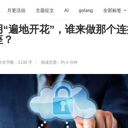
全部标签

月更活动
主题征文
AI
golang
用“遍地开花”，谁来做那个连
penHarmony
算法
学习方法
Web3.0
高
座？
程序员
运维
深度思考
低代码
redis
本文字数：1130 字
阅读完需：约 4 分钟