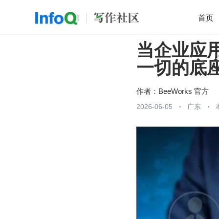
首页
当企业应
移动开发
Java
开源
架构
O
一切的底
前端
AI
大数据
团队管理
查看更多

作者：
BeeWorks 官方
2026-06-05
广东