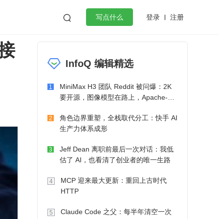
登录
注册

写点什么
接
效工作
数据库
Python
音视频
InfoQ 编辑精选
golang
微服务架构
flutter
MiniMax H3 团队 Reddit 被问爆：2K
1
要开源，图像模型在路上，Apache-2.0
也在考虑了
角色边界重塑，全栈取代分工：快手 AI
2
生产力体系成形
Jeff Dean 离职前最后一次对话：我低
3
估了 AI，也看清了创业者的唯一生路
MCP 迎来最大更新：重回上古时代
4
HTTP
Claude Code 之父：每半年清空一次
5