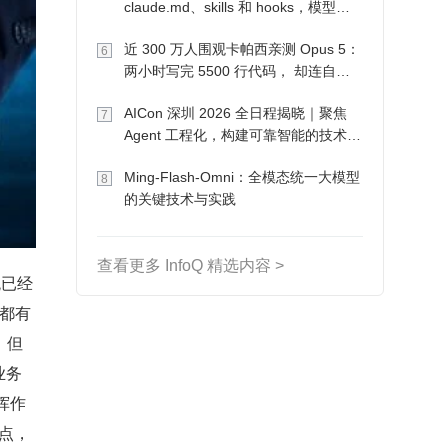
claude.md、skills 和 hooks，模型自
己会想办法
近 300 万人围观卡帕西亲测 Opus 5：
6
两小时写完 5500 行代码， 却连自己
写的游戏都玩不了
AICon 深圳 2026 全日程揭晓｜聚焦
7
Agent 工程化，构建可靠智能的技术路
径
Ming-Flash-Omni：全模态统一大模型
8
的关键技术与实践
查看更多 InfoQ 精选内容 >
统已经
门都有
，但
业务
挥作
痛点，