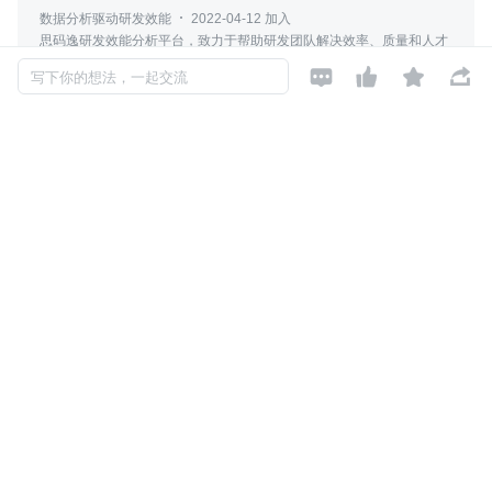
数据分析驱动研发效能
2022-04-12 加入
思码逸研发效能分析平台，致力于帮助研发团队解决效率、质量和人才
三大痛点，提升研发效率与软件工程质量，助力每一位开发者创造更多




写下你的想法，一起交流
价值。
评论
暂无评论
Copyright © 2026, Geekbang Technology Ltd. All rights reserved. 极客邦控
股（北京）有限公司
京 ICP 备 16027448 号 - 5
产品资质
京公网安备 11010502039052号