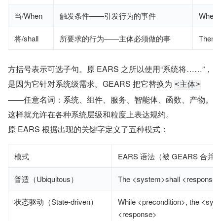
当/When
触发条件——引发行为的事件
When
将/shall
所要求的行为——主体必须做的事
Then
方括号表示可选子句。原 EARS 之所以使用“系统将……”，
是因为它针对系统级需求。GEARS 把它替换为 
<主体>
——任意名词：系统、组件、服务、智能体、函数、产物。
这样就允许在各种系统层级和粒度上表达规约。
原 EARS 根据出现的关键字定义了五种模式：
模式
EARS 语法（被 GEARS 合并
普适（Ubiquitous）
The <system>shall <response>
状态驱动（State-driven）
While <precondition>, the <sys
<response>