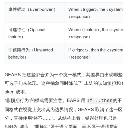
事件驱动（Event-driven）
When <trigger>, the <system>s
<response>
可选特性（Optional
Where <feature>, the <system>
feature）
<response>
非预期行为（Unwanted
If <trigger>, then the <system>s
behavior）
<response>
GEARS 把这些都合并为一个统一模式，其差异由出现哪些
可选子句来体现。这种抽象同时降低了 LLM 的认知负担和 t
oken 成本。
“非预期行为”的模式需要注意。EARS 用 
的不
If...then
同格式在视觉上突出其为边界情况；GEARS 取消了这一区
分，直接使用“将不……”。从结构上看，错误处理也只是一
组触发-响应。“非预期”属于语义层面，而不属于语法层面。