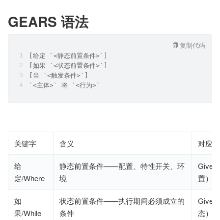
GEARS 语法
复制代码
[给定 `<静态前置条件>`]
[如果 `<状态前置条件>`]
[当 `<触发条件>`]
`<主体>` 将 `<行为>`
关键字
含义
对应 
给
静态前置条件——配置、特性开关、环
Give
定/Where
境
置）
如
状态前置条件——执行期间必须成立的
Give
果/While
条件
态）