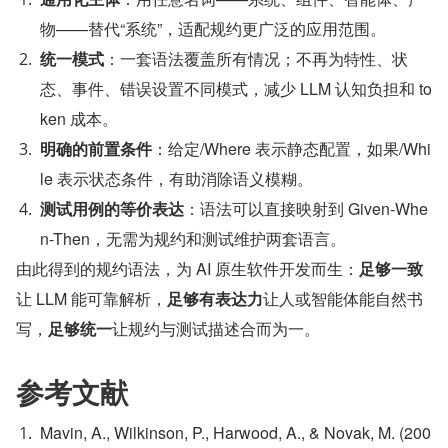
物——替代“系统”，适配规约更广泛的应用范围。
统一模式
：一套语法覆盖所有情况；不再为特性、状
态、事件、错误设置不同模式，减少 LLM 认知负担和 to
ken 成本。
明确的前置条件
：给定/Where 表示静态配置，如果/Whi
le 表示状态条件，有助消除语义模糊。
测试用例的等价表达
：语法可以直接映射到 Given-Whe
n-Then，无需为规约和测试维护两套语言。
由此得到的规约语法，为 AI 原生软件开发而生：
足够一致
让 LLM 能可靠解析，
足够有表达力
让人或智能体能自然书
写，
足够统一
让规约与测试描述合而为一。
参考文献
Mavin, A., Wilkinson, P., Harwood, A., & Novak, M. (200