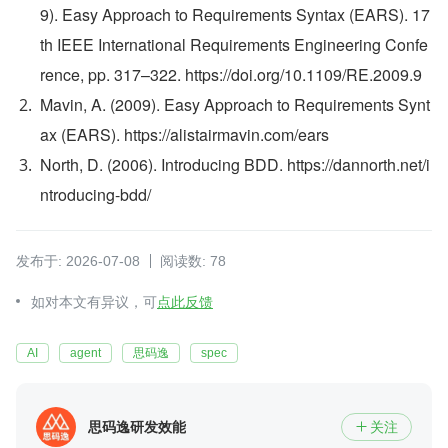
9). Easy Approach to Requirements Syntax (EARS). 17
th IEEE International Requirements Engineering Confe
rence, pp. 317–322. https://doi.org/10.1109/RE.2009.9
Mavin, A. (2009). Easy Approach to Requirements Synt
ax (EARS). https://alistairmavin.com/ears
North, D. (2006). Introducing BDD. https://dannorth.net/i
ntroducing-bdd/
发布于: 2026-07-08
阅读数: 78
如对本文有异议，可
点此反馈
AI
agent
思码逸
spec
思码逸研发效能
关注
