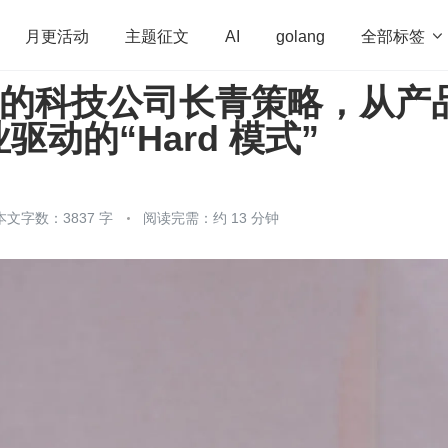
全部标签

月更活动
主题征文
AI
golang
 年的科技公司长青策略，从产
penHarmony
算法
学习方法
Web3.0
高
驱动的“Hard 模式”
程序员
运维
深度思考
低代码
redis
本文字数：3837 字
阅读完需：约 13 分钟