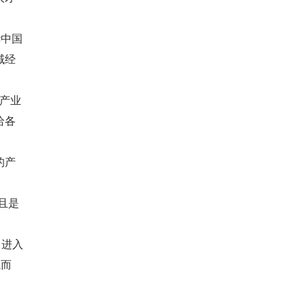
华中国
域经
为产业
给各
的产
且是
。进入
蹴而