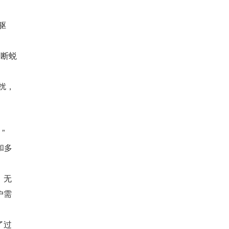
驱
不断蜕
扰，
”
和多
，无
户需
了过