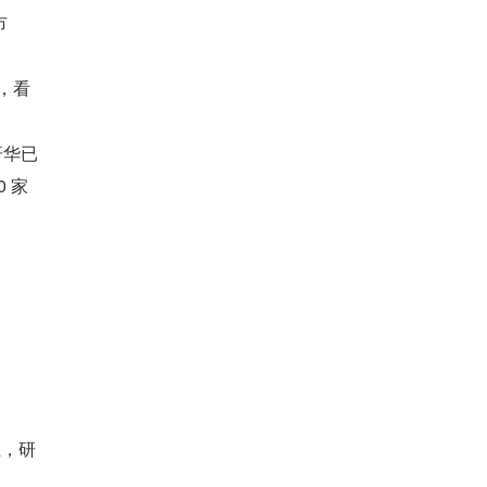
市
，看
研华已
 家
上，研