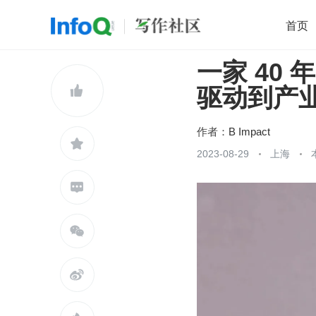
首页
一家 40
移动开发
Java
开源
架构
O

驱动到产业
前端
AI
大数据
团队管理
查看更多

作者：
B Impact

2023-08-29
上海


