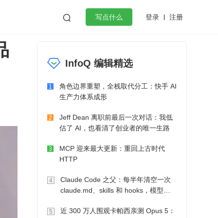
登录
注册

写点什么
品
效工作
数据库
Python
音视频
InfoQ 编辑精选
golang
微服务架构
flutter
角色边界重塑，全栈取代分工：快手 AI
1
生产力体系成形
Jeff Dean 离职前最后一次对话：我低
2
估了 AI，也看清了创业者的唯一生路
MCP 迎来最大更新：重回上古时代
3
HTTP
Claude Code 之父：每半年清空一次
4
claude.md、skills 和 hooks，模型自
己会想办法
近 300 万人围观卡帕西亲测 Opus 5：
5