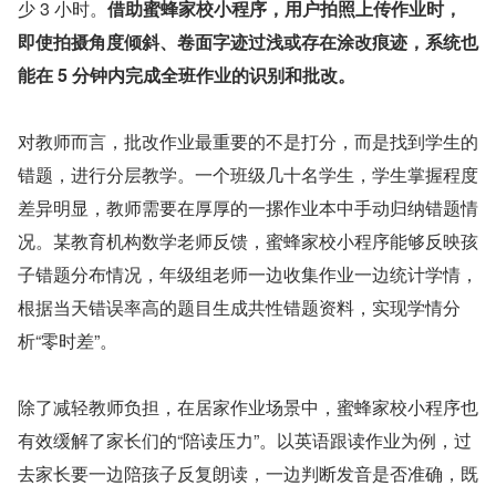
少 3 小时。
借助蜜蜂家校小程序，用户拍照上传作业时，
即使拍摄角度倾斜、卷面字迹过浅或存在涂改痕迹，系统也
能在 5 分钟内完成全班作业的识别和批改。
对教师而言，批改作业最重要的不是打分，而是找到学生的
错题，进行分层教学。一个班级几十名学生，学生掌握程度
差异明显，教师需要在厚厚的一摞作业本中手动归纳错题情
况。某教育机构数学老师反馈，蜜蜂家校小程序能够反映孩
子错题分布情况，年级组老师一边收集作业一边统计学情，
根据当天错误率高的题目生成共性错题资料，实现学情分
析“零时差”。
除了减轻教师负担，在居家作业场景中，蜜蜂家校小程序也
有效缓解了家长们的“陪读压力”。以英语跟读作业为例，过
去家长要一边陪孩子反复朗读，一边判断发音是否准确，既