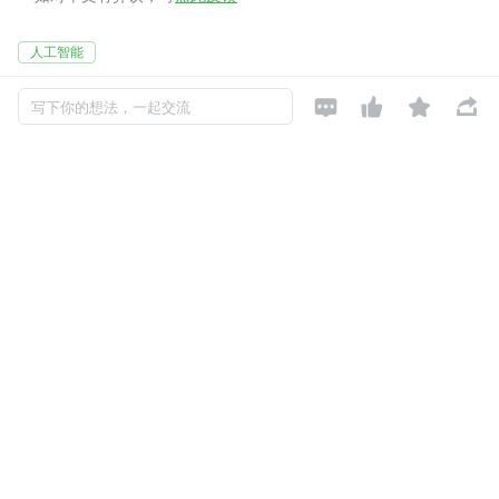
人工智能




写下你的想法，一起交流
合合技术团队
关注

上海合合信息科技股份有限公司人工智能团队
2022-08-01 加入
用科技创新 让世界更高效
评论
暂无评论
Copyright © 2026, Geekbang Technology Ltd. All rights reserved. 极客邦控
股（北京）有限公司
京 ICP 备 16027448 号 - 5