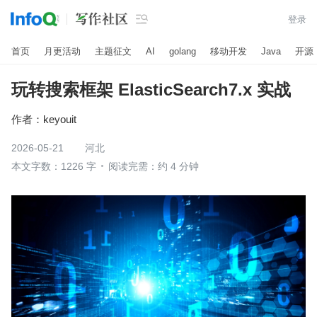

登录
首页
月更活动
主题征文
AI
golang
移动开发
Java
开源
玩转搜索框架 ElasticSearch7.x 实战
作者：
keyouit
2026-05-21
河北
本文字数：1226 字
阅读完需：约 4 分钟