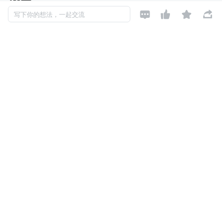




在当前的技术版图中，Elasticsearch 7.x 依然是众多企业构
写下你的想法，一起交流
建搜索与分析平台的坚实底座。它凭借成熟的倒排索引、强
大的分布式架构以及丰富的聚合能力，完美支撑了海量数据
的毫秒级检索与实时分析需求。然而，站在技术演进的十字
路口，我们不能仅仅满足于当下的稳定。随着人工智能与大
模型的爆发式增长，搜索技术的内涵正在发生深刻的质变。
要想在未来的竞争中保持领先，我们必须在吃透 ES7.x 现
有优势的同时，以前瞻性的视野布局下一代搜索架构。
从“词汇匹配”迈向“语义理解”
传统的搜索引擎依赖于精准的关键词匹配，用户必须输入完
全吻合的词汇才能获取信息。但在未来的搜索范式中，这种
基于语法的查找方式将逐渐让位于对意图和上下文的深度理
解。得益于机器学习技术的深度融合，现代搜索系统能够通