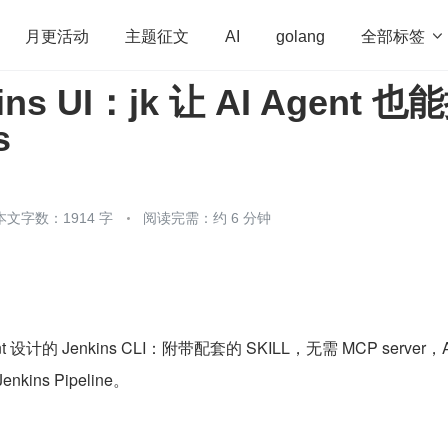
全部标签

月更活动
主题征文
AI
golang
ns UI：jk 让 AI Agent 也
penHarmony
算法
学习方法
Web3.0
高
s
程序员
运维
深度思考
低代码
redis
本文字数：1914 字
阅读完需：约 6 分钟
gent 设计的 Jenkins CLI：附带配套的 SKILL，无需 MCP server，Ag
ins Pipeline。