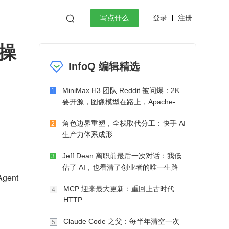
登录
注册

写点什么
能操
效工作
数据库
Python
音视频
InfoQ 编辑精选
golang
微服务架构
flutter
MiniMax H3 团队 Reddit 被问爆：2K
1
要开源，图像模型在路上，Apache-2.0
也在考虑了
角色边界重塑，全栈取代分工：快手 AI
2
生产力体系成形
Jeff Dean 离职前最后一次对话：我低
3
估了 AI，也看清了创业者的唯一生路
ent 
MCP 迎来最大更新：重回上古时代
4
HTTP
Claude Code 之父：每半年清空一次
5