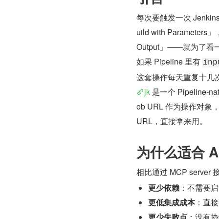
每次要触发一次 Jenki
uild with Para
Output」——就为了
如果 Pipeline 里有 
inp
这套操作每天重复十几
jk
 是一个 Pipeline-
ob URL 作为操作对
URL，直接拿来用。
为什么适合 AI
相比通过 MCP server 接
更少依赖
：不需要启动
更低集成成本
：直接
更少失败点
：没有协