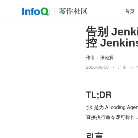
首页
告别 Jenki
移动开发
Java
开源
架构
O
控 Jenkin
前端
AI
大数据
团队管理
查看更多

作者：
张晓辉
2026-06-08
广东
TL;DR
 是为 AI coding A
jk
直接执行命令即可操作 Jenk
引言