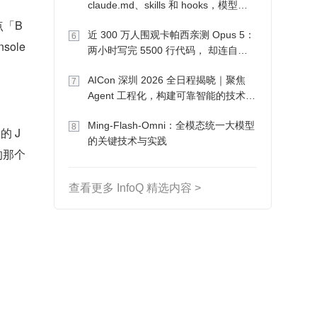
claude.md、skills 和 hooks，模型自
己会想办法
点「B
近 300 万人围观卡帕西亲测 Opus 5：
6
ole 
两小时写完 5500 行代码， 却连自己
写的游戏都玩不了
AICon 深圳 2026 全日程揭晓｜聚焦
7
Agent 工程化，构建可靠智能的技术路
径
Ming-Flash-Omni：全模态统一大模型
8
的 J
的关键技术与实践
那个 
查看更多 InfoQ 精选内容 >