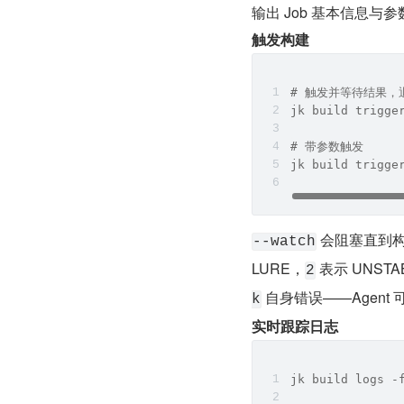
输出 Job 基本信息与
触发构建
# 触发并等待结果，
jk build trigge
# 带参数触发
jk build trigge
 会阻塞直到
--watch
LURE，
 表示 UNSTA
2
 自身错误——Agent 
k
实时跟踪日志
jk build logs -