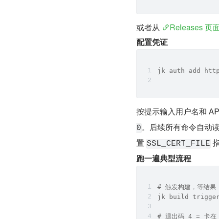
或者从 
Releases 页
配置凭证
jk auth add htt
按提示输入用户名和 API
。后续所有命令自动读取
0
置 
 
SSL_CERT_FILE
跑一遍典型流程
# 触发构建，等结果
jk build trigge
# 退出码 4 = 卡在 