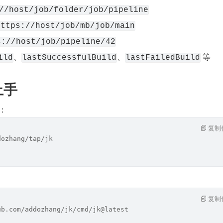
//host/job/folder/job/pipeline
https://host/job/mb/job/main
s://host/job/pipeline/42
、
、
 等
ild
lastSuccessfulBuild
lastFailedBuild
上手
装：
复制
dozhang/tap/jk
：
复制
ub.com/addozhang/jk/cmd/jk@latest