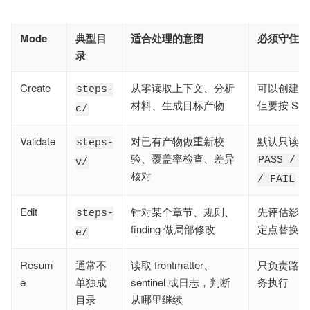
Mode
典型目
适合处理的意图
必须守住的
录
Create
从零读取上下文、分析
可以创建新 ar
steps-
材料、生成目标产物
但要按 Ste
c/
Validate
对已有产物做重新校
默认只读，
steps-
验、覆盖率检查、差异
PASS / 
v/
核对
/ FAIL
Edit
针对某个章节、规则、
先评估影响
steps-
finding 做局部修改
定点替换，
e/
Resum
通常不
读取 frontmatter、
只负责路由
e
单独成
sentinel 或日志，判断
务执行
目录
从哪里继续