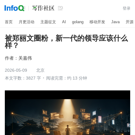

登录
首页
月更活动
主题征文
AI
golang
移动开发
Java
开源
被郑丽文圈粉，新一代的领导应该什么
样？
作者：
关嘉伟
2026-05-09
北京
本文字数：3827 字
阅读完需：约 13 分钟