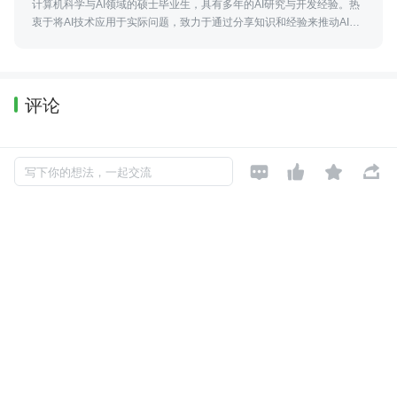
计算机科学与AI领域的硕士毕业生，具有多年的AI研究与开发经验。热
衷于将AI技术应用于实际问题，致力于通过分享知识和经验来推动AI领
域的进步。
评论
暂无评论




写下你的想法，一起交流
Copyright © 2026, Geekbang Technology Ltd. All rights reserved. 极客邦控
股（北京）有限公司
京 ICP 备 16027448 号 - 5
产品资质
京公网安备 11010502039052号