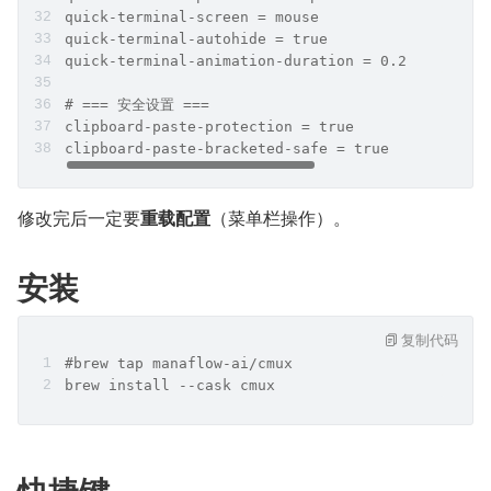
quick-terminal-screen = mouse
quick-terminal-autohide = true
quick-terminal-animation-duration = 0.2
# === 安全设置 ===
clipboard-paste-protection = true
clipboard-paste-bracketed-safe = true
修改完后一定要
重载配置
（菜单栏操作）。
安装
复制代码
#brew tap manaflow-ai/cmux
brew install --cask cmux
快捷键