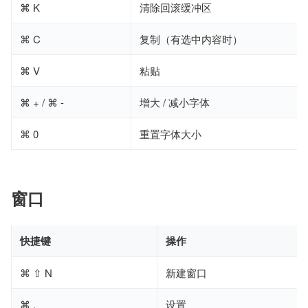
⌘ K
清除回滚缓冲区
⌘ C
复制（有选中内容时）
⌘ V
粘贴
⌘ + / ⌘ -
增大 / 减小字体
⌘ 0
重置字体大小
窗口
快捷键
操作
⌘ ⇧ N
新建窗口
⌘ ,
设置