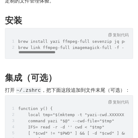
定制的文件管理体验。
安装
复制代码
brew install yazi ffmpeg-full sevenzip jq popple
brew link ffmpeg-full imagemagick-full -f --over
集成（可选）
打开 
，把下面这段追加到文件末尾（可选）：
~/.zshrc
复制代码
function y() {
    local tmp="$(mktemp -t "yazi-cwd.XXXXXX")" c
    command yazi "$@" --cwd-file="$tmp"
    IFS= read -r -d '' cwd < "$tmp"
    [ "$cwd" != "$PWD" ] && [ -d "$cwd" ] && bui