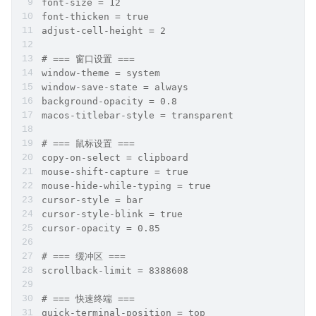
font-size = 12
font-thicken = true
adjust-cell-height = 2
# === 窗口设置 ===
window-theme = system
window-save-state = always
background-opacity = 0.8
macos-titlebar-style = transparent
# === 鼠标设置 ===
copy-on-select = clipboard
mouse-shift-capture = true
mouse-hide-while-typing = true
cursor-style = bar
cursor-style-blink = true
cursor-opacity = 0.85
# === 缓冲区 ===
scrollback-limit = 8388608
# === 快速终端 ===
quick-terminal-position = top