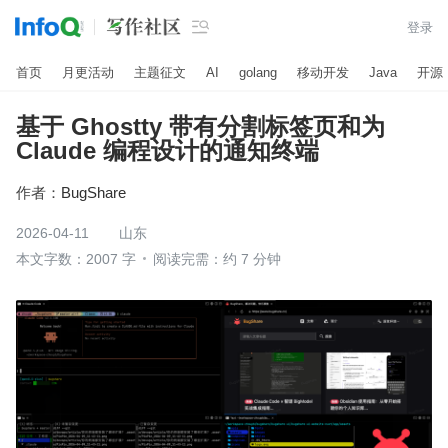

登录
首页
月更活动
主题征文
AI
golang
移动开发
Java
开源
基于 Ghostty 带有分割标签页和为
Claude 编程设计的通知终端
作者：
BugShare
2026-04-11
山东
本文字数：2007 字
阅读完需：约 7 分钟