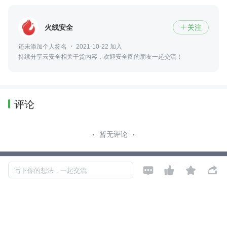
火线安全
关注

还未添加个人签名
2021-10-22 加入
持续分享云安全相关干货内容，欢迎安全圈的朋友一起交流！
评论
暂无评论




Copyright © 2026, Geekbang Technology Ltd. All rights reserved. 极客邦控
写下你的想法，一起交流
股（北京）有限公司
京 ICP 备 16027448 号 - 5
产品资质
京公网安备 11010502039052号