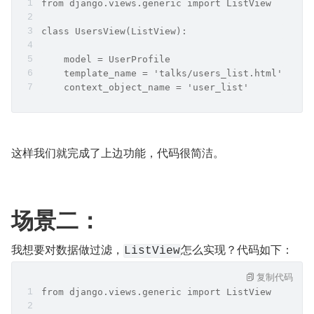
from django.views.generic import ListView
class UsersView(ListView):
    model = UserProfile
    template_name = 'talks/users_list.html'
    context_object_name = 'user_list'
这样我们就完成了上边功能，代码很简洁。
场景二：
我想要对数据做过滤，
怎么实现？代码如下：
ListView
复制代码
from django.views.generic import ListView