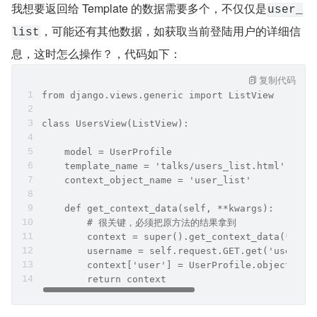
我想要返回给 Template 的数据需要多个，不仅仅是
user_
，可能还有其他数据，如获取当前登陆用户的详细信
list
息，这时怎么操作？，代码如下：
复制代码
from django.views.generic import ListView
class UsersView(ListView):
    model = UserProfile
    template_name = 'talks/users_list.html'
    context_object_name = 'user_list'
    def get_context_data(self, **kwargs):   # 
        # 很关键，必须把原方法的结果拿到
        context = super().get_context_data(**kwa
        username = self.request.GET.get('user', 
        context['user'] = UserProfile.objects.ge
        return context