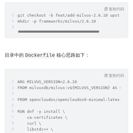
复制代码
git checkout -b feat/add-milvus-2.6.10 upstream/
mkdir -p frameworks/milvus/2.6.10
目录中的 
 核心思路如下：
Dockerfile
复制代码
ARG MILVUS_VERSION=2.6.10
FROM milvusdb/milvus:v${MILVUS_VERSION} AS upstr
FROM opencloudos/opencloudos9-minimal:latest
RUN dnf -y install \
    ca-certificates \
    curl \
    libstdc++ \