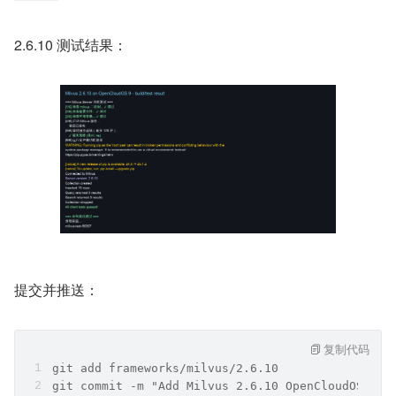
2.6.10 测试结果：
提交并推送：
复制代码
git add frameworks/milvus/2.6.10
git commit -m "Add Milvus 2.6.10 OpenCloudOS ima