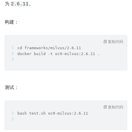
为 
。
2.6.11
构建：
复制代码
cd frameworks/milvus/2.6.11
docker build -t oc9-milvus:2.6.11 .
测试：
复制代码
bash test.sh oc9-milvus:2.6.11