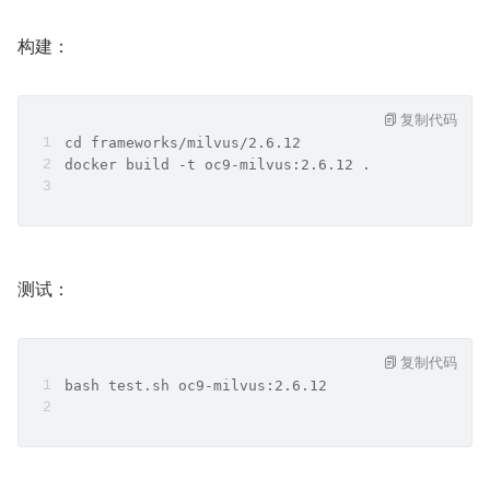
构建：
复制代码
cd frameworks/milvus/2.6.12
docker build -t oc9-milvus:2.6.12 .
测试：
复制代码
bash test.sh oc9-milvus:2.6.12