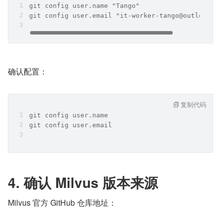
git config user.name "Tango"
git config user.email "it-worker-tango@outlook.c
确认配置：
复制代码
git config user.name
git config user.email
4. 确认 Milvus 版本来源
Milvus 官方 GitHub 仓库地址：