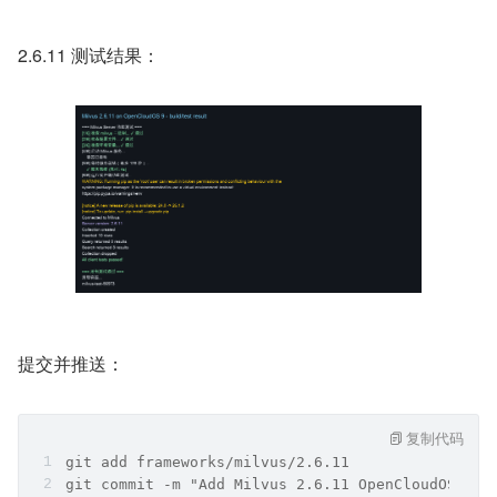
2.6.11 测试结果：
提交并推送：
复制代码
git add frameworks/milvus/2.6.11
git commit -m "Add Milvus 2.6.11 OpenCloudOS ima