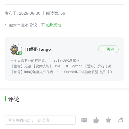
发布于: 2026-06-30
阅读数: 66
如对本文有异议，可
点此反馈
IT蜗壳-Tango
关注

一个日语专业的程序猿。
2017-09-10 加入
【坐标】无锡 【软件技能】Java，C#，Python 【爱好】炉石传说
【称号】InfoQ年度人气作者，Intel OpenVINO领航者联盟成员 【B
站】https://space.bilibili.com/397260706/ 【个人站】www.it-
worker.club
评论
暂无评论




写下你的想法，一起交流