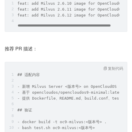
feat: add Milvus 2.6.10 image for OpenCloudOS 9
feat: add Milvus 2.6.11 image for OpenCloudOS 9
feat: add Milvus 2.6.12 image for OpenCloudOS 9
推荐 PR 描述：
复制代码
## 适配内容
- 新增 Milvus Server <版本号> on OpenCloudOS 9
- 基于 opencloudos/opencloudos9-minimal:latest
- 提供 Dockerfile、README.md、build.conf、test.sh、
## 验证
- docker build -t oc9-milvus:<版本号> .
- bash test.sh oc9-milvus:<版本号>