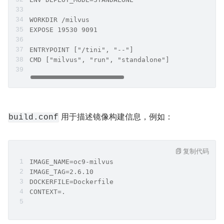
WORKDIR /milvus
EXPOSE 19530 9091
ENTRYPOINT ["/tini", "--"]
CMD ["milvus", "run", "standalone"]
 用于描述镜像构建信息，例如：
build.conf
复制代码
IMAGE_NAME=oc9-milvus
IMAGE_TAG=2.6.10
DOCKERFILE=Dockerfile
CONTEXT=.