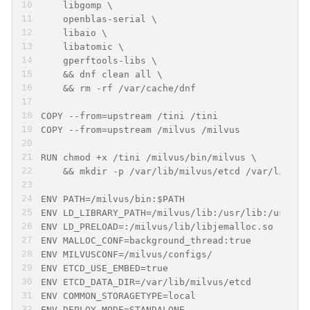
    libgomp \
    openblas-serial \
    libaio \
    libatomic \
    gperftools-libs \
    && dnf clean all \
    && rm -rf /var/cache/dnf
COPY --from=upstream /tini /tini
COPY --from=upstream /milvus /milvus
RUN chmod +x /tini /milvus/bin/milvus \
    && mkdir -p /var/lib/milvus/etcd /var/lib/mi
ENV PATH=/milvus/bin:$PATH
ENV LD_LIBRARY_PATH=/milvus/lib:/usr/lib:/usr/li
ENV LD_PRELOAD=:/milvus/lib/libjemalloc.so
ENV MALLOC_CONF=background_thread:true
ENV MILVUSCONF=/milvus/configs/
ENV ETCD_USE_EMBED=true
ENV ETCD_DATA_DIR=/var/lib/milvus/etcd
ENV COMMON_STORAGETYPE=local
ENV DEPLOY_MODE=STANDALONE