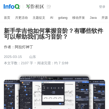

登录
首页
月更活动
主题征文
AI
golang
移动开发
Java
开源
新手学吉他如何掌握音阶？有哪些软件
可以帮助我们练习音阶？
作者：
阿拉灯神丁
2025-03-15
山东
本文字数：2107 字
阅读完需：约 7 分钟