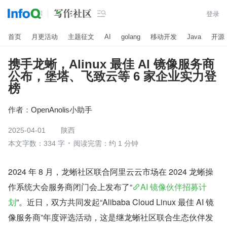

登录
首页
月更活动
主题征文
AI
golang
移动开发
Java
开源
携手龙蜥，Alinux 最佳 AI 镜像服务商
公布，堡塔、飞致云等 6 家企业实力登
榜
作者：
OpenAnolis小助手
2025-04-01
陕西
本文字数：334 字
阅读完需：约 1 分钟
2024 年 8 月，龙蜥社区联合阿里云云市场在 2024 龙蜥操
作系统大会服务商闭门会上发布了“
AI 镜像伙伴招募计
划
”。近日，双方共同发起“Alibaba Cloud Linux 最佳 AI 镜
像服务商”年度评选活动，这是继龙蜥社区联合生态伙伴发