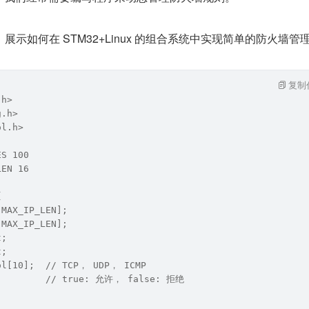
示如何在 STM32+Linux 的组合系统中实现简单的防火墙管
复制
.h>
g.h>
ol.h>
ES 100
LEN 16
{
[MAX_IP_LEN];
[MAX_IP_LEN];
t;
t;
ol[10];  // TCP， UDP， ICMP
;         // true: 允许， false: 拒绝