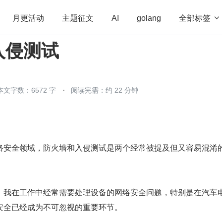
全部标签

月更活动
主题征文
AI
golang
入侵测试
penHarmony
算法
学习方法
Web3.0
高
程序员
运维
深度思考
低代码
redis
本文字数：6572 字
阅读完需：约 22 分钟
络安全领域，防火墙和入侵测试是两个经常被提及但又容易混淆
，我在工作中经常需要处理设备的网络安全问题，特别是在汽车
安全已经成为不可忽视的重要环节。