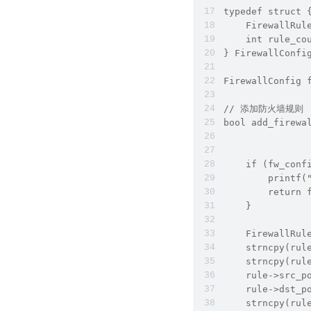
typedef struct 
    FirewallRul
    int rule_co
} FirewallConfi
FirewallConfig 
// 添加防火墙规则
bool add_firewa
               
               
    if (fw_conf
        printf(
        return 
    }
    FirewallRul
    strncpy(rul
    strncpy(rul
    rule->src_p
    rule->dst_p
    strncpy(rul