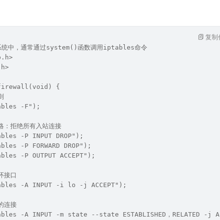
复制
系统中，通常通过system()函数调用iptables命令
b.h>
.h>
firewall(void) {
则
ables -F");
策略：拒绝所有入站连接
ables -P INPUT DROP");
ables -P FORWARD DROP");
ables -P OUTPUT ACCEPT");
回环接口
ables -A INPUT -i lo -j ACCEPT");
立的连接
ables -A INPUT -m state --state ESTABLISHED，RELATED -j A