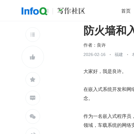
首页
防火墙和
移动开发
Java
开源
架构
O

前端
AI
大数据
团队管理
作者：
良许
查看更多
2026-02-16
福建


大家好，我是良许。

在嵌入式系统开发和网
念。

作为一名嵌入式程序员

领域，车载系统的网络