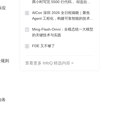
两小时写完 5500 行代码， 却连自己
际应
写的游戏都玩不了
AICon 深圳 2026 全日程揭晓｜聚焦
6
Agent 工程化，构建可靠智能的技术路
径
Ming-Flash-Omni：全模态统一大模型
7
的关键技术与实践
FDE 又不够了
8
全规则
查看更多 InfoQ 精选内容 >
内各