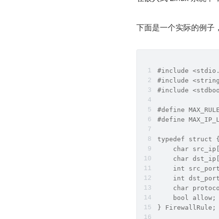
下面是一个实际的例子，展
#include <stdio
#include <strin
#include <stdbo
#define MAX_RUL
#define MAX_IP_
typedef struct 
    char src_ip
    char dst_ip
    int src_por
    int dst_por
    char protoc
    bool allow
} FirewallRule;