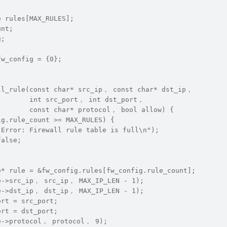
{
e rules[MAX_RULES];
unt;
g;
fw_config = {0};
ll_rule(const char* src_ip， const char* dst_ip， 
        int src_port， int dst_port， 
        const char* protocol， bool allow) {
ig.rule_count >= MAX_RULES) {
"Error: Firewall rule table is full\n");
false;
e* rule = &fw_config.rules[fw_config.rule_count];
e->src_ip， src_ip， MAX_IP_LEN - 1);
e->dst_ip， dst_ip， MAX_IP_LEN - 1);
ort = src_port;
ort = dst_port;
e->protocol， protocol， 9);