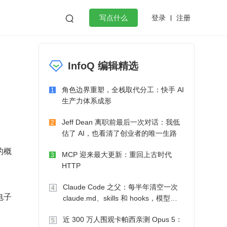
登录
注册

写点什么
效工作
数据库
Python
音视频
InfoQ 编辑精选
golang
微服务架构
flutter
角色边界重塑，全栈取代分工：快手 AI
1
生产力体系成形
Jeff Dean 离职前最后一次对话：我低
2
估了 AI，也看清了创业者的唯一生路
的概
MCP 迎来最大更新：重回上古时代
3
HTTP
Claude Code 之父：每半年清空一次
4
电子
claude.md、skills 和 hooks，模型自
己会想办法
近 300 万人围观卡帕西亲测 Opus 5：
5