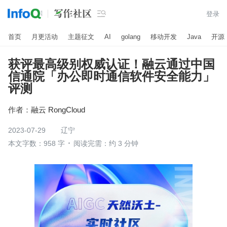

登录
首页
月更活动
主题征文
AI
golang
移动开发
Java
开源
获评最高级别权威认证！融云通过中国
信通院「办公即时通信软件安全能力」
评测
作者：
融云 RongCloud
2023-07-29
辽宁
本文字数：958 字
阅读完需：约 3 分钟