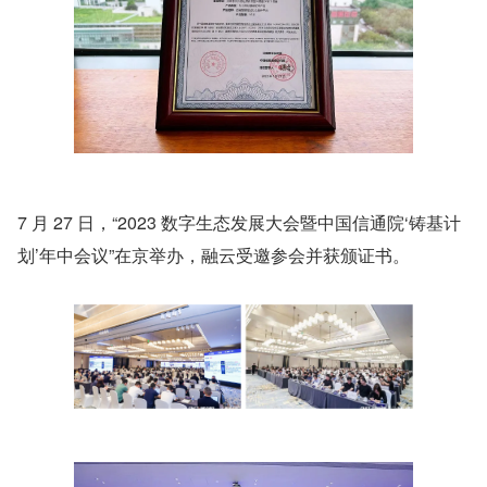
7 月 27 日，“2023 数字生态发展大会暨中国信通院‘铸基计
划’年中会议”在京举办，融云受邀参会并获颁证书。