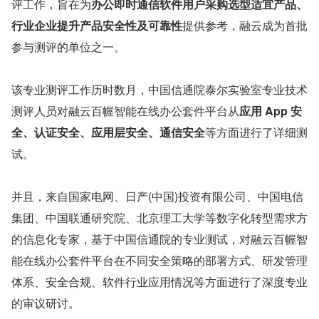
评工作，旨在为
办公即时通信软件用户采购选型适宜产品、
行业企业提升产品安全性及可靠性
提供参考，融云成为首批
参与测评的单位之一。
该专业测评工作历时数月，中国信通院泰尔实验室专业技术
测评人员对融云百幄智能在线办公套件平台从
应用 App 安
全、认证安全、应用层安全、通信安全
等方面进行了详细测
试。
并且，来自国家电网、日产(中国)投资有限公司、中国电信
集团、中国联通研究院、北京理工大学等数字化转型需求方
的信息化专家，基于中国信通院的专业测试，对融云百幄智
能在线办公套件平台在不同安全策略的部署方式、研发管理
体系、安全合规、软件行业应用情况等方面进行了深度专业
的审议研讨。