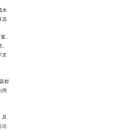
成本
算选
方案。
境。
术支
问题都
为用
。其
无论