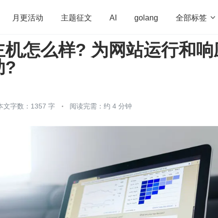
全部标签

月更活动
主题征文
AI
golang
主机怎么样? 为网站运行和响
penHarmony
算法
学习方法
Web3.0
高
?
程序员
运维
深度思考
低代码
redis
本文字数：1357 字
阅读完需：约 4 分钟