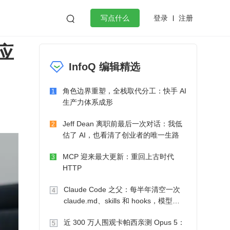
登录
注册

写点什么
应
效工作
数据库
Python
音视频
InfoQ 编辑精选
golang
微服务架构
flutter
角色边界重塑，全栈取代分工：快手 AI
1
生产力体系成形
Jeff Dean 离职前最后一次对话：我低
2
估了 AI，也看清了创业者的唯一生路
MCP 迎来最大更新：重回上古时代
3
HTTP
Claude Code 之父：每半年清空一次
4
claude.md、skills 和 hooks，模型自
己会想办法
近 300 万人围观卡帕西亲测 Opus 5：
5