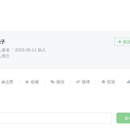
蛾子
关

人签名
2023-05-11 加入
人简介





发