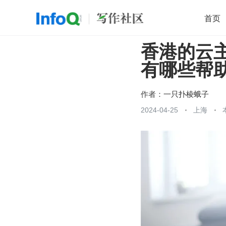
首页
香港的云
移动开发
Java
开源
架构
O
有哪些帮助
前端
AI
大数据
团队管理
查看更多

作者：
一只扑棱蛾子
2024-04-25
上海