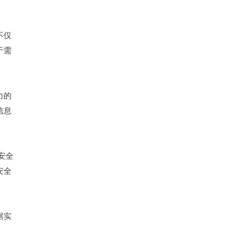
不仅
于需
力的
信息
安全
安全
据实