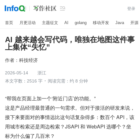

登录
首页
月更活动
主题征文
AI
golang
移动开发
Java
开源
AI 越来越会写代码，唯独在地图这件事
上集体“失忆”
作者：
科技经济
2026-05-14
浙江
本文字数：2516 字
阅读完需：约 8 分钟
“帮我在页面上加一个‘附近门店’的功能。”
这是产品经理最普通的一句需求。但对于接活的研发来说，
接下来要面对的事情远比这句话复杂得多：数百个 API，该
用城市检索还是周边检索？JSAPI 和 WebAPI 选哪个？坐
标为什么偏了几百米？