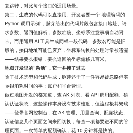
复跳转，对比每个接口的适用场景。
第二，生成的代码可以直接用。开发者要一个“地理编码的 
Python 调用示例”，脉芽给出的代码片段包含接口地址、请
求参数、返回值解析，参数准确、坐标系注意事项自动附
带。而用通用 AI 工具生成同样一段代码，参数名可能是旧
版的，接口地址可能已废弃，坐标系转换的处理时常被遗漏
——结果要么报错，要么返回的坐标偏移几百米。
地图开发里的“杂活”，它一并接了过去
除了技术选型和代码生成，脉芽还干了一件容易被忽略但实
际很消耗时间的事：账户和平台管理。
做过地图开发的都知道，查 AK 列表、看 API 调用配额、确
认认证状态，这些操作本身没有技术难度，但流程极其繁琐
——登录官网控制台，在 AK 管理、用量查询、配额状态、
认证信息几个页面之间来回切换，每查一项都要进不同的管
理页面。一次简单的配额确认，花 10 分钟算是快的。