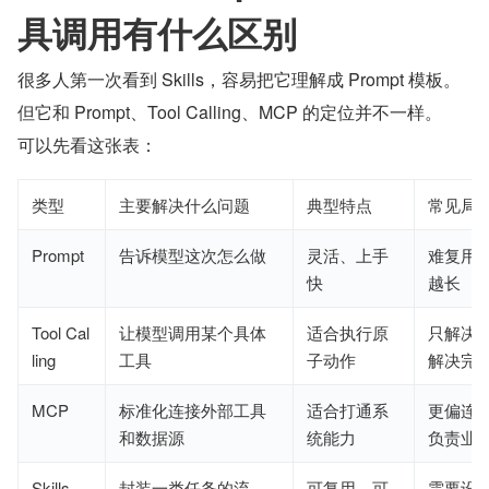
具调用有什么区别
很多人第一次看到 Skills，容易把它理解成 Prompt 模板。
但它和 Prompt、Tool Calling、MCP 的定位并不一样。
可以先看这张表：
类型
主要解决什么问题
典型特点
常见局
Prompt
告诉模型这次怎么做
灵活、上手
难复用
快
越长
Tool Cal
让模型调用某个具体
适合执行原
只解决“
ling
工具
子动作
解决完
MCP
标准化连接外部工具
适合打通系
更偏连
和数据源
统能力
负责业
Skills
封装一类任务的流
可复用、可
需要设