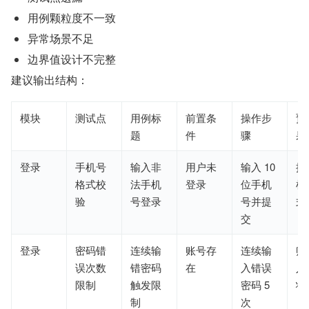
用例颗粒度不一致
异常场景不足
边界值设计不完整
建议输出结构：
模块
测试点
用例标
前置条
操作步
预
题
件
骤
果
登录
手机号
输入非
用户未
输入 10 
提
格式校
法手机
登录
位手机
机
验
号登录
号并提
式
交
登录
密码错
连续输
账号存
连续输
账
误次数
错密码
在
入错误
入
限制
触发限
密码 5 
状
制
次