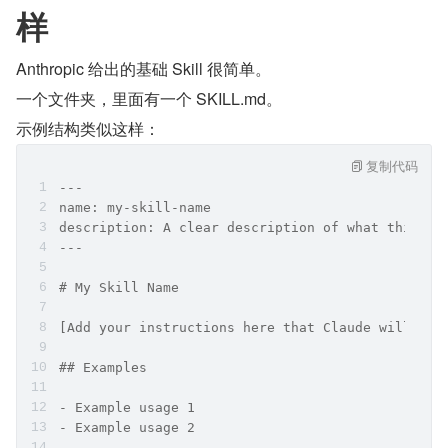
样
Anthropic 给出的基础 Skill 很简单。
一个文件夹，里面有一个 SKILL.md。
示例结构类似这样：
复制代码
---
name: my-skill-name
description: A clear description of what this sk
---
# My Skill Name
[Add your instructions here that Claude will fol
## Examples
- Example usage 1
- Example usage 2