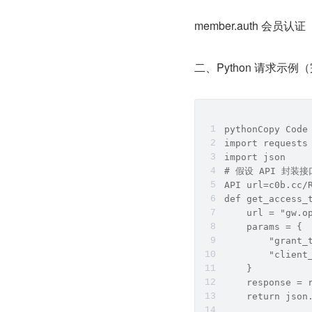
member.auth 会员认证
二、Python 请求示例（
pythonCopy Code
import requests
import json
# 假设 API 封装接
API url=c0b.cc/
def get_access_
    url = "gw.o
    params = {
        "grant_
        "client
    }
    response = 
    return json