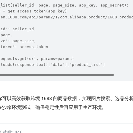
_list(seller_id, page, page_size, app_key, app_secret):
n = get_access_token(app_key)
pen.1688.com/api/param2/1/com.alibaba.product/1688.produ
_id": seller_id,
 page,
ize": page_size,
_token": access_token
requests.get(url, params=params)
.loads(response.text)["data"]["product_list"]
可以高效获取跨境 1688 的商品数据，实现图片搜索、选品分
在沙箱环境测试，确保稳定性后再应用于生产环境。
阅读数: 446