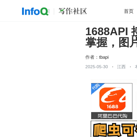
首页
1688A
移动开发
Java
开源
架构
O
掌握，图
前端
AI
大数据
团队管理
查看更多

作者：
tbapi
2025-05-30
江西