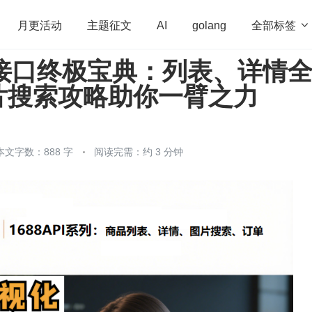
全部标签

月更活动
主题征文
AI
golang
PI 接口终极宝典：列表、详情
penHarmony
算法
学习方法
Web3.0
高
片搜索攻略助你一臂之力
程序员
运维
深度思考
低代码
redis
本文字数：888 字
阅读完需：约 3 分钟