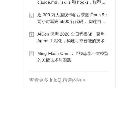
claude.md、skills 和 hooks，模型自
己会想办法
近 300 万人围观卡帕西亲测 Opus 5：
6
两小时写完 5500 行代码， 却连自己
写的游戏都玩不了
AICon 深圳 2026 全日程揭晓｜聚焦
7
Agent 工程化，构建可靠智能的技术路
径
Ming-Flash-Omni：全模态统一大模型
8
的关键技术与实践
查看更多 InfoQ 精选内容 >