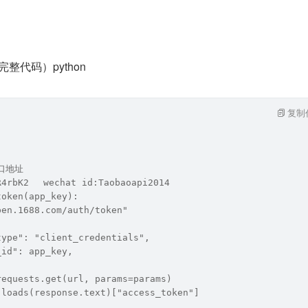
完整代码）python
复制
口地址 
R4rbK2　 wechat id:Taobaoapi2014
token(app_key):
pen.1688.com/auth/token"
type": "client_credentials",
_id": app_key,
requests.get(url, params=params)
.loads(response.text)["access_token"]