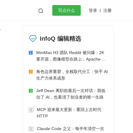
登录
注册

写点什么
全
效工作
数据库
Python
音视频
InfoQ 编辑精选
golang
微服务架构
flutter
MiniMax H3 团队 Reddit 被问爆：2K
1
要开源，图像模型在路上，Apache-2.0
也在考虑了
角色边界重塑，全栈取代分工：快手 AI
2
生产力体系成形
Jeff Dean 离职前最后一次对话：我低
3
估了 AI，也看清了创业者的唯一生路
MCP 迎来最大更新：重回上古时代
4
HTTP
Claude Code 之父：每半年清空一次
5