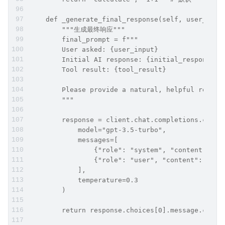
    def _generate_final_response(self, user_inpu
        """生成最终响应"""
        final_prompt = f"""
        User asked: {user_input}
        Initial AI response: {initial_response}
        Tool result: {tool_result}
        Please provide a natural, helpful respon
        """
        response = client.chat.completions.creat
            model="gpt-3.5-turbo",
            messages=[
                {"role": "system", "content": "Y
                {"role": "user", "content": fina
            ],
            temperature=0.3
        )
        return response.choices[0].message.conte