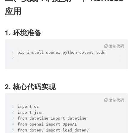
应用
1. 环境准备
复制代码
pip install openai python-dotenv tqdm
2. 核心代码实现
复制代码
import os
import json
from datetime import datetime
from openai import OpenAI
from dotenv import load_dotenv