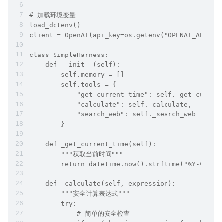
# 加载环境变量
load_dotenv()
client = OpenAI(api_key=os.getenv("OPENAI_API_KE
class SimpleHarness:
    def __init__(self):
        self.memory = []
        self.tools = {
            "get_current_time": self._get_curren
            "calculate": self._calculate,
            "search_web": self._search_web
        }
    def _get_current_time(self):
        """获取当前时间"""
        return datetime.now().strftime("%Y-%m-%d
    def _calculate(self, expression):
        """安全计算表达式"""
        try:
            # 简单的安全检查