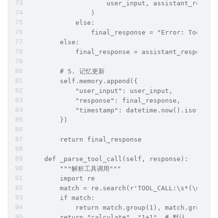
                    user_input, assistant_respon
                )
            else:
                final_response = "Error: Tool no
        else:
            final_response = assistant_response
        # 5. 记忆更新
        self.memory.append({
            "user_input": user_input,
            "response": final_response,
            "timestamp": datetime.now().isoforma
        })
        return final_response
    def _parse_tool_call(self, response):
        """解析工具调用"""
        import re
        match = re.search(r'TOOL_CALL:\s*(\w+)$(
        if match:
            return match.group(1), match.group(2
        return "calculate", "1+1"  # 默认