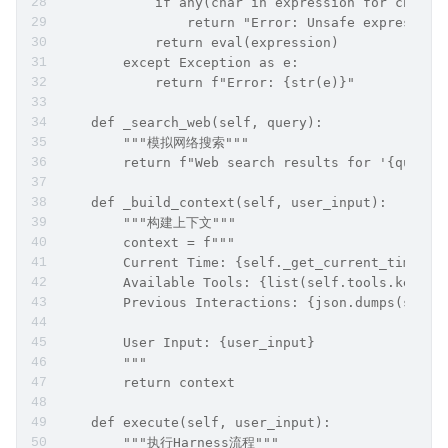
            if any(char in expression for char i
                return "Error: Unsafe expression
            return eval(expression)
        except Exception as e:
            return f"Error: {str(e)}"
    def _search_web(self, query):
        """模拟网络搜索"""
        return f"Web search results for '{query}
    def _build_context(self, user_input):
        """构建上下文"""
        context = f"""
        Current Time: {self._get_current_time()}
        Available Tools: {list(self.tools.keys()
        Previous Interactions: {json.dumps(self.
        User Input: {user_input}
        """
        return context
    def execute(self, user_input):
        """执行Harness流程"""