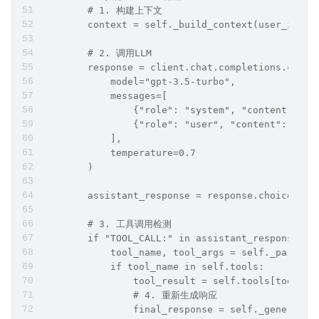
        # 1. 构建上下文
        context = self._build_context(user_input
        # 2. 调用LLM
        response = client.chat.completions.creat
            model="gpt-3.5-turbo",
            messages=[
                {"role": "system", "content": "Y
                {"role": "user", "content": cont
            ],
            temperature=0.7
        )
        assistant_response = response.choices[0]
        # 3. 工具调用检测
        if "TOOL_CALL:" in assistant_response:
            tool_name, tool_args = self._parse_t
            if tool_name in self.tools:
                tool_result = self.tools[tool_na
                # 4. 重新生成响应
                final_response = self._generate_