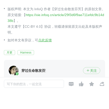
版权声明: 本文为 InfoQ 作者【穿过生命散发芬芳】的原创文章。
原文链接:【
https://xie.infoq.cn/article/29f3d6f9ae711efdc9b14d
38b
】。
本文遵守【CC-BY 4.0】协议，转载请保留原文出处及本版权声
明。
如对本文有异议，可
点此反馈
月更
Harness
穿过生命散发芬芳
关注

InfoQ签约作者
2018-11-30 加入




写下你的想法，一起交流
热爱生活，收藏美好，专注技术，持续成长
评论