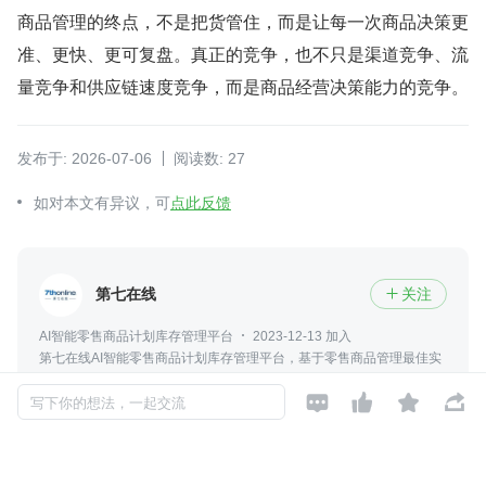
商品管理的终点，不是把货管住，而是让每一次商品决策更
准、更快、更可复盘。真正的竞争，也不只是渠道竞争、流
量竞争和供应链速度竞争，而是商品经营决策能力的竞争。
发布于: 2026-07-06
阅读数: 27
如对本文有异议，可
点此反馈
第七在线
关注

AI智能零售商品计划库存管理平台
2023-12-13 加入
第七在线AI智能零售商品计划库存管理平台，基于零售商品管理最佳实
践，数据算法模型及机器学习为核心，深度覆盖业务场景自动化行业解




决方案，通过AI+BI+SaaS 的技术平台，驱动精细化运营并辅助智能决
写下你的想法，一起交流
策
评论