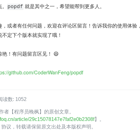
点。
 就是其中之一，希望能帮到更多人。
popdf
趣，或者有任何问题，欢迎在评论区留言！告诉我你的使用体验
说不定下个版本就实现了哦！
艳！有问题留言区见！ 😄
tps://github.com/CoderWanFeng/popdf
阅读数: 1052
foQ 作者【程序员晚枫】的原创文章。
.infoq.cn/article/29c15078147e7faf2e0b2308f
】。
.0】协议，转载请保留原文出处及本版权声明。