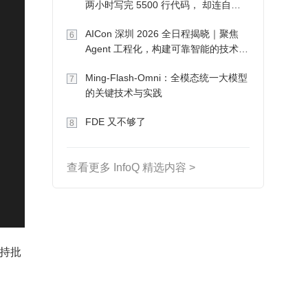
两小时写完 5500 行代码， 却连自己
写的游戏都玩不了
AICon 深圳 2026 全日程揭晓｜聚焦
6
Agent 工程化，构建可靠智能的技术路
径
Ming-Flash-Omni：全模态统一大模型
7
的关键技术与实践
FDE 又不够了
8
查看更多 InfoQ 精选内容 >
支持批