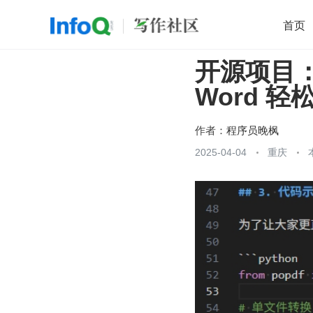
首页
开源项目：
移动开发
Java
开源
架构
O
Word 轻
前端
AI
大数据
团队管理
查看更多

作者：
程序员晚枫
2025-04-04
重庆