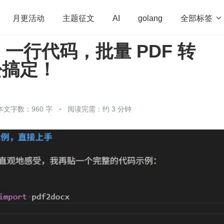
全部标签

月更活动
主题征文
AI
golang
一行代码，批量 PDF 转
penHarmony
算法
学习方法
Web3.0
高
松搞定！
程序员
运维
深度思考
低代码
redis
本文字数：960 字
阅读完需：约 3 分钟