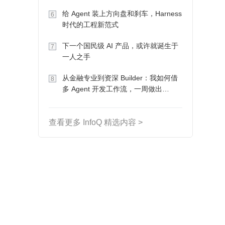
Token 收入却为 0
给 Agent 装上方向盘和刹车，Harness
6
时代的工程新范式
下一个国民级 AI 产品，或许就诞生于
7
一人之手
从金融专业到资深 Builder：我如何借
8
多 Agent 开发工作流，一周做出
MVP、一个月上线
查看更多 InfoQ 精选内容 >