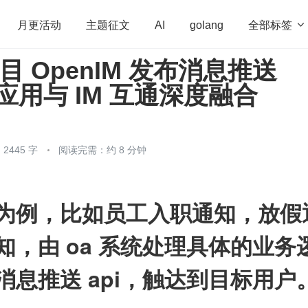
全部标签

月更活动
主题征文
AI
golang
项目 OpenIM 发布消息推送
penHarmony
算法
学习方法
Web3.0
高
持应用与 IM 互通深度融合
程序员
运维
深度思考
低代码
redis
2445 字
阅读完需：约 8 分钟
为例，比如员工入职通知，放假
知，由 oa 系统处理具体的业务
消息推送 api，触达到目标用户