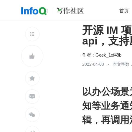
首页
开源 IM 
移动开发
Java
开源
架构
O

api，支
前端
AI
大数据
团队管理
查看更多

作者：
Geek_1ef48b

2022-04-03
本文字数：

以办公场景

知等业务通

辑，再调用