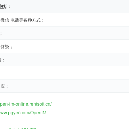
，包括：
微信 电话等各种方式；
；
署答疑；
期；
响应；
open-im-online.rentsoft.cn/
/www.pgyer.com/OpenIM