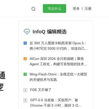
登录
注册

写点什么
效工作
数据库
Python
音视频
InfoQ 编辑精选
golang
微服务架构
flutter
近 300 万人围观卡帕西亲测 Opus 5：
1
两小时写完 5500 行代码， 却连自己写
的游戏都玩不了
AICon 深圳 2026 全日程揭晓｜聚焦
2
Agent 工程化，构建可靠智能的技术路
径
通
Ming-Flash-Omni：全模态统一大模型
3
的关键技术与实践
逻
FDE 又不够了
4
。
GPT-5.6 当老板：买假用户、被
5
Chrome 干崩 3 小时，烧掉 3 亿