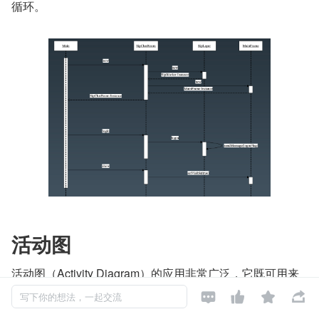
循环。
活动图
活动图（Activity Diagram）的应用非常广泛，它既可用来
描述操作（类的方法）的行为，也可以描述用例和对象内部




写下你的想法，一起交流
的工作过程，并可用于表示并行过程。