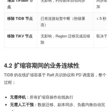
增加 TiFlash 节
无影响，列存副本自动同步
同步期间 
加
点
移除 TiDB 节点
已有连接短暂中断（秒级重
< 5 秒
连）
移除 TiKV 节点
无影响，Region 迁移完成后移
取决于
除
4.2 扩缩容期间的业务连续性
TiDB 的在线扩缩容基于 Raft 共识协议和 PD 调度器，整个
过程：
无需停机
：所有扩缩容操作在线执行
无需人工干预
：数据迁移、副本同步、负载均衡自动完