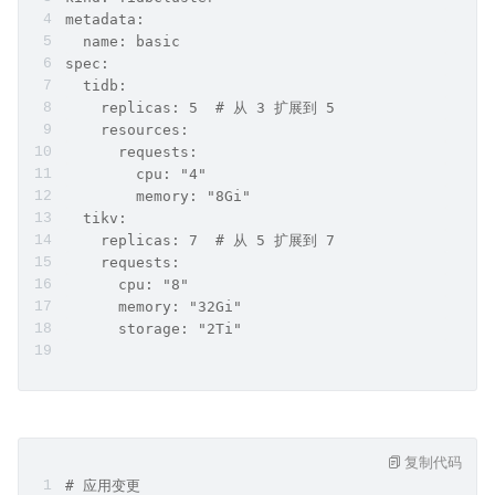
metadata:
  name: basic
spec:
  tidb:
    replicas: 5  # 从 3 扩展到 5
    resources:
      requests:
        cpu: "4"
        memory: "8Gi"
  tikv:
    replicas: 7  # 从 5 扩展到 7
    requests:
      cpu: "8"
      memory: "32Gi"
      storage: "2Ti"
复制代码
# 应用变更