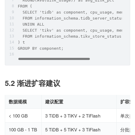
  ROUND(AVG(disk_usage)) as avg_disk_pct
FROM (
  SELECT 'tidb' as component, cpu_usage, mem_usa
  FROM information_schema.tidb_server_status
  UNION ALL
  SELECT 'tikv' as component, cpu_usage, mem_usa
  FROM information_schema.tikv_store_status
) t
GROUP BY component;
5.2 渐进扩容建议
数据规模
建议配置
扩容策
< 100 GB
3 TiDB + 3 TiKV + 2 TiFlash
单次扩
100 GB - 1 TB
5 TiDB + 5 TiKV + 3 TiFlash
分批扩