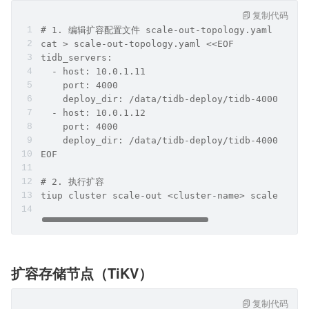
复制代码
# 1. 编辑扩容配置文件 scale-out-topology.yaml
cat > scale-out-topology.yaml <<EOF
tidb_servers:
  - host: 10.0.1.11
    port: 4000
    deploy_dir: /data/tidb-deploy/tidb-4000
  - host: 10.0.1.12
    port: 4000
    deploy_dir: /data/tidb-deploy/tidb-4000
EOF
# 2. 执行扩容
tiup cluster scale-out <cluster-name> scale-out-
扩容存储节点（TiKV）
复制代码