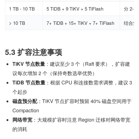
1 TB - 10 TB
5 TiDB + 9 TiKV + 5 TiFlash
分 2-3
> 10 TB
7+ TiDB + 15+ TiKV + 7+ TiFlash
结合业
5.3 扩容注意事项
TiKV 节点数量
：建议至少 3 个（Raft 要求），扩容建
议每次增加 2 个（保持奇数选举优势）
TiDB 节点数量
：根据 CPU 和连接数需求调整，建议 3 
个起步
磁盘预分配
：TiKV 节点扩容时预留 40% 磁盘空间用于 
Compaction
网络带宽
：大规模扩容时注意 Region 迁移对网络带宽
的消耗