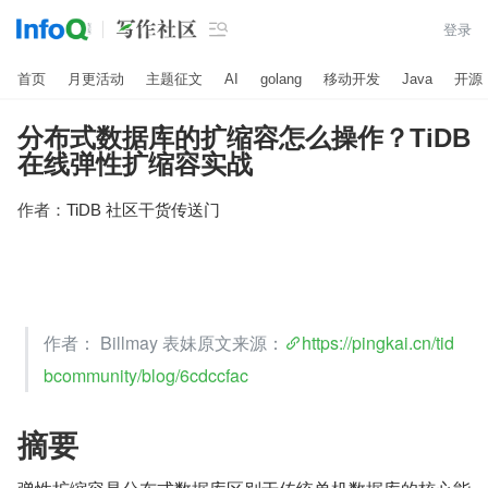

登录
首页
月更活动
主题征文
AI
golang
移动开发
Java
开源
分布式数据库的扩缩容怎么操作？TiDB
在线弹性扩缩容实战
作者：
TiDB 社区干货传送门
作者： Billmay 表妹原文来源：
https://pingkai.cn/tid
bcommunity/blog/6cdccfac
摘要