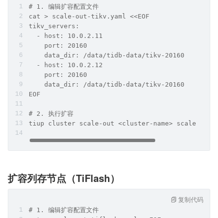
# 1. 编辑扩容配置文件
cat > scale-out-tikv.yaml <<EOF
tikv_servers:
  - host: 10.0.2.11
    port: 20160
    data_dir: /data/tidb-data/tikv-20160
  - host: 10.0.2.12
    port: 20160
    data_dir: /data/tidb-data/tikv-20160
EOF
# 2. 执行扩容
tiup cluster scale-out <cluster-name> scale-out-
扩容列存节点（TiFlash）
复制代码
# 1. 编辑扩容配置文件