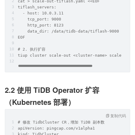
cat > scale-out-tiflash.yaml <<EOF
tiflash_servers:
  - host: 10.0.3.11
    tcp_port: 9000
    http_port: 8123
    data_dir: /data/tidb-data/tiflash-9000
EOF
# 2. 执行扩容
tiup cluster scale-out <cluster-name> scale-out-
2.2 使用 TiDB Operator 扩容
（Kubernetes 部署）
复制代码
# 修改 TidbCluster CR，增加 TiDB 副本数
apiVersion: pingcap.com/v1alpha1
kind: TidbCluster