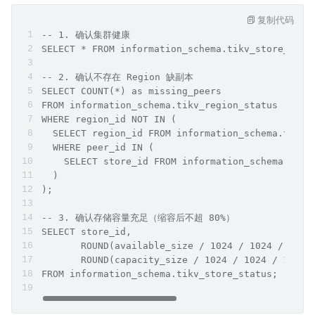
复制代码
-- 1. 确认集群健康
SELECT * FROM information_schema.tikv_store_stat
-- 2. 确认不存在 Region 缺副本
SELECT COUNT(*) as missing_peers
FROM information_schema.tikv_region_status
WHERE region_id NOT IN (
  SELECT region_id FROM information_schema.tikv_
  WHERE peer_id IN (
    SELECT store_id FROM information_schema.tikv
  )
);
-- 3. 确认存储容量充足（缩容后不超 80%）
SELECT store_id,
       ROUND(available_size / 1024 / 1024 / 1024
       ROUND(capacity_size / 1024 / 1024 / 1024)
FROM information_schema.tikv_store_status;