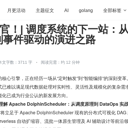
全部标签

月更活动
主题征文
AI
golang
篇收官！| 调度系统的下一站：
penHarmony
算法
学习方法
Web3.0
高
到事件驱动的演进之路
程序员
运维
深度思考
低代码
redis
本文字数：3711 字
阅读完需：约 12 分钟
核心引擎，正在经历一场从“定时触发”到“智能编排”的深刻变革
式已难以满足现代数据处理对实时性、灵活性及规模化的复杂需
能化已成为行业公认的新发展方向。
解 Apache DolphinScheduler：从调度原理到 DataOps 
立足于 Apache DolphinScheduler 现有的分布式可视化 DAG
rverless 自动扩缩容、流批一体原生管理及 AI 辅助设计等前沿