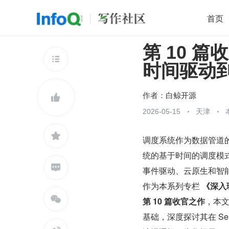
首页
第 10 
移动开发
Java
开源
架构
O

时间驱动
前端
AI
大数据
团队管理
查看更多

作者：
白鲸开源

2026-05-15
天津

调度系统作为数据管道的
统的基于时间的调度模

事件驱动、云原生和智
作为本系列专栏 
《深入理

第 10 篇收官之作
，本文将
基础，深度探讨其在 Se