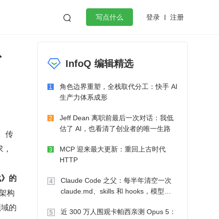
登录
注册

写点什么
从
效工作
数据库
Python
音视频
InfoQ 编辑精选
golang
微服务架构
flutter
角色边界重塑，全栈取代分工：快手 AI
1
生产力体系成形
Jeff Dean 离职前最后一次对话：我低
2
估了 AI，也看清了创业者的唯一生路
。传
求，
MCP 迎来最大更新：重回上古时代
3
HTTP
实战》的
Claude Code 之父：每半年清空一次
4
 架构
claude.md、skills 和 hooks，模型自
己会想办法
领域的
近 300 万人围观卡帕西亲测 Opus 5：
5