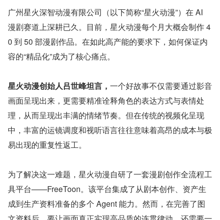
广州星火深智动漫有限公司（以下简称“星火动漫”）在 AI 
漫剧赛道上深耕已久。目前，星火动漫每个月大概会制作 4
0 到 50 部漫剧作品。在如此高产能的要求下，如何保证内
容的“精品化”成为了核心痛点。
星火动漫创始人吕世峰坦言，
一个好故事不仅需要通过影音
画面呈现出来，更需要精准诠释角色的表达方式与表情处
理，从而呈现出丰满的情绪节奏。但在传统的视频化呈现
中，丰富的运镜调度和视听语言往往意味着高昂的成本与极
易出现的重复性返工。
为了解决这一难题，星火动漫自研了一套漫剧创作全流程工
具平台——FreeToon。该平台集成了从剧本创作、资产生
成到生产资料准备的多个 Agent 能力。然而，在完善了图
文资料后，要让画面真正实现高品质的连贯律动，还需要一