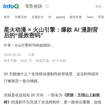

登录
首页
月更活动
主题征文
AI
golang
移动开发
Java
开源
星火动漫 × 火山引擎：爆款 AI 漫剧背
后的“提效密码”
作者：
火山引擎和TA的超级拍档们
2026-05-22
江苏
本文字数：1521 字
阅读完需：约 5 分钟
20 天能做什么？在传统动漫制作的管线里，这点时间或许
只够画完一套分镜稿。
但就是在这短短 20 天内，一部名为
《西游：五指山上贴瓷
砖》
的漫剧不仅完成了全流程制作，更一路杀出重围，连续