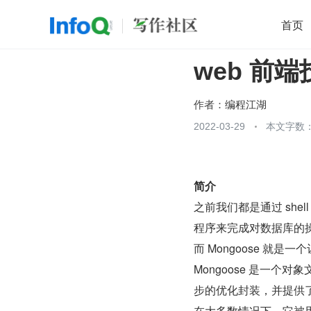
首页
web 前端
移动开发
Java
开源
架构
O
前端
AI
大数据
团队管理
作者：
编程江湖
查看更多
2022-03-29
本文字数：

简介
之前我们都是通过 sh
程序来完成对数据库的
而 Mongoose 就是一
Mongoose 是一个对
步的优化封装，并提供
在大多数情况下，它被用