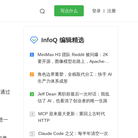
登录
注册

写点什么
效工作
数据库
Python
音视频
InfoQ 编辑精选
golang
微服务架构
flutter
MiniMax H3 团队 Reddit 被问爆：2K
1
要开源，图像模型在路上，Apache-2.0
也在考虑了
角色边界重塑，全栈取代分工：快手 AI
2
生产力体系成形
要通过
Jeff Dean 离职前最后一次对话：我低
3
估了 AI，也看清了创业者的唯一生路
MCP 迎来最大更新：重回上古时代
4
了进一
HTTP
Claude Code 之父：每半年清空一次
5
和类