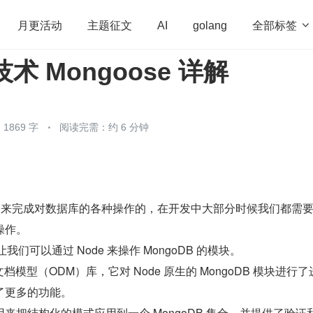
全部标签

月更活动
主题征文
AI
golang
技术 Mongoose 详解
penHarmony
算法
学习方法
Web3.0
高
程序员
运维
深度思考
低代码
redis
1869 字
阅读完需：约 6 分钟
ell 来完成对数据库的各种操作的，在开发中大部分时候我们都需
操作。
个让我们可以通过 Node 来操作 MongoDB 的模块。
象文档模型（ODM）库，它对 Node 原生的 MongoDB 模块进行
了更多的功能。
来把结构化的模式应用到一个 MongoDB 集合，并提供了验证