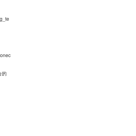
g_te
onec
的 