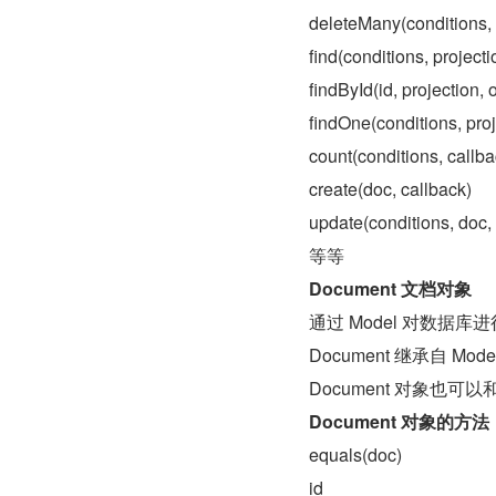
deleteMany(conditions, 
find(conditions, projecti
findById(id, projection, 
findOne(conditions, proj
count(conditions, callba
create(doc, callback)
update(conditions, doc, 
等等
Document 文档对象
通过 Model 对数据库进
Document 继承自 
Document 对象也
Document 对象的方法
equals(doc)
id