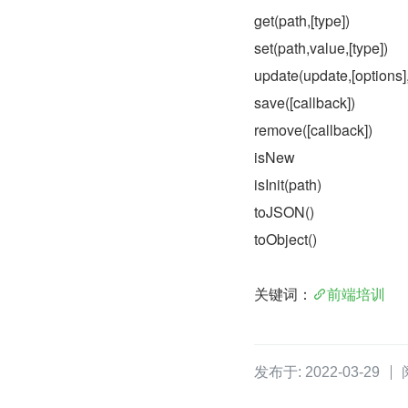
get(path,[type])
set(path,value,[type])
update(update,[options],
save([callback])
remove([callback])
isNew
isInit(path)
toJSON()
toObject() 
关键词：
前端培训
发布于: 2022-03-29