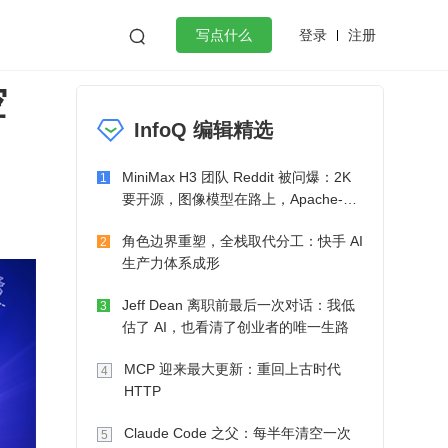
登录
注册

写点什么
空
效工作
数据库
Python
音视频
InfoQ 编辑精选
golang
微服务架构
flutter
MiniMax H3 团队 Reddit 被问爆：2K
1
要开源，图像模型在路上，Apache-2.0
也在考虑了
角色边界重塑，全栈取代分工：快手 AI
2
生产力体系成形
Jeff Dean 离职前最后一次对话：我低
3
估了 AI，也看清了创业者的唯一生路
MCP 迎来最大更新：重回上古时代
4
HTTP
Claude Code 之父：每半年清空一次
5