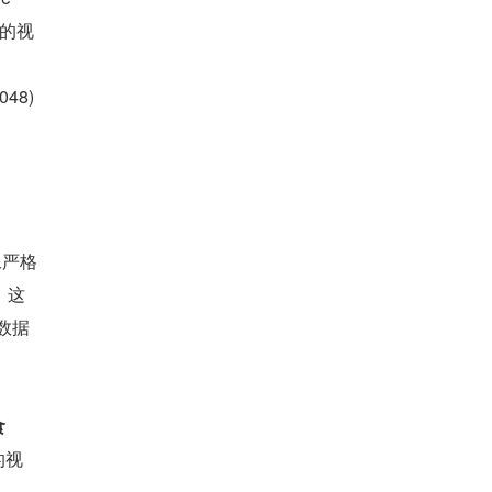
的视
48)
像严格
。这
数据
食
的视