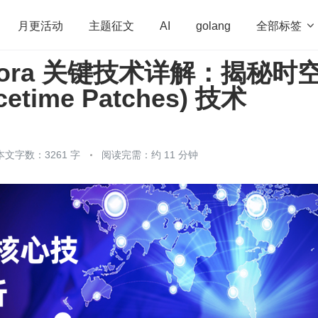
全部标签

月更活动
主题征文
AI
golang
 Sora 关键技术详解：揭秘时
penHarmony
算法
学习方法
Web3.0
高
etime Patches) 技术
程序员
运维
深度思考
低代码
redis
本文字数：3261 字
阅读完需：约 11 分钟