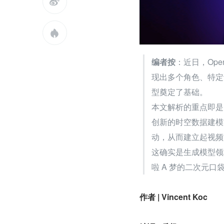


编者按
：近日，Ope
现出多个角色、特定
型奠定了基础。
本文解析的重点即是 So
创新的时空数据建模
动，从而建立起视频
这确实是生成模型领
啦 A 梦的二次元
作者 | Vincent Koc