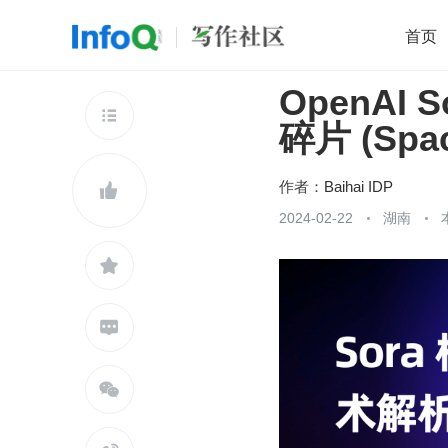
首页
OpenAI
移动开发
Java
开源
架构
O

碎片 (Spac
前端
AI
大数据
团队管理
查看更多

作者：
Baihai IDP

2024-02-22
湖南


