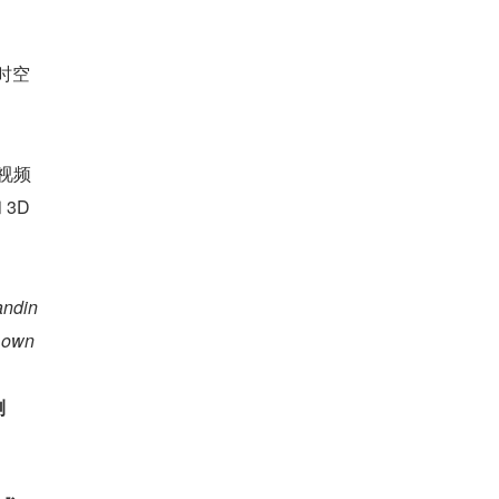
时空
对视频
3D 
andin
e own
测