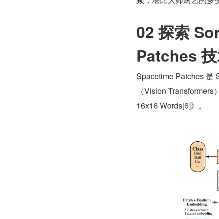
02 探索 So
Patches 
Spacetime Patches
（Vision Transfor
16x16 Words[6]》。