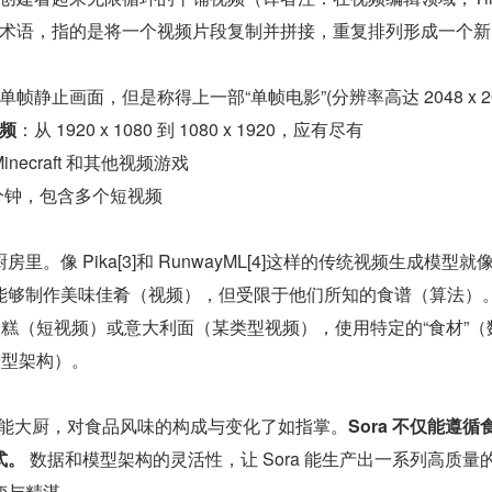
术语，指的是将一个视频片段复制并拼接，重复排列形成一个新
帧静止画面，但是称得上一部“单帧电影”(分辨率高达 2048 x 20
频
：从 1920 x 1080 到 1080 x 1920，应有尽有
Minecraft 和其他视频游戏
 分钟，包含多个短视频
。像 Pika[3]和 RunwayML[4]这样的传统视频生成模型就
能够制作美味佳肴（视频），但受限于他们所知的食谱（算法）
蛋糕（短视频）或意大利面（某类型视频），使用特定的“食材”（
模型架构）。
是全能大厨，对食品风味的构成与变化了如指掌。
Sora 不仅能遵循
式。
 数据和模型架构的灵活性，让 Sora 能生产出一系列高质量
变与精湛。