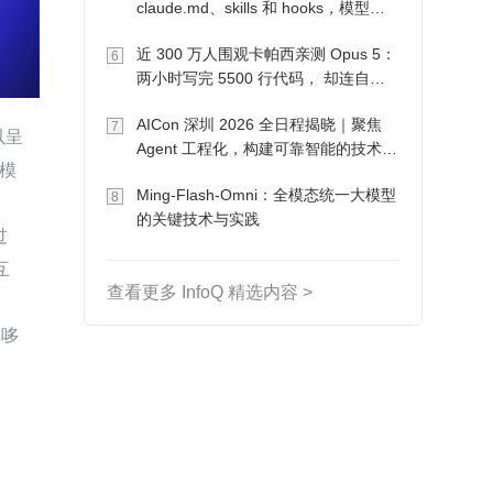
claude.md、skills 和 hooks，模型自
己会想办法
近 300 万人围观卡帕西亲测 Opus 5：
6
两小时写完 5500 行代码， 却连自己
写的游戏都玩不了
AICon 深圳 2026 全日程揭晓｜聚焦
7
以呈
Agent 工程化，构建可靠智能的技术路
模
径
Ming-Flash-Omni：全模态统一大模型
8
的关键技术与实践
过
互
查看更多 InfoQ 精选内容 >
，哆