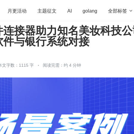
全部标签

月更活动
主题征文
AI
golang
件连接器助力知名美妆科技公
penHarmony
算法
学习方法
Web3.0
高
软件与银行系统对接
程序员
运维
深度思考
低代码
redis
本文字数：1115 字
阅读完需：约 4 分钟