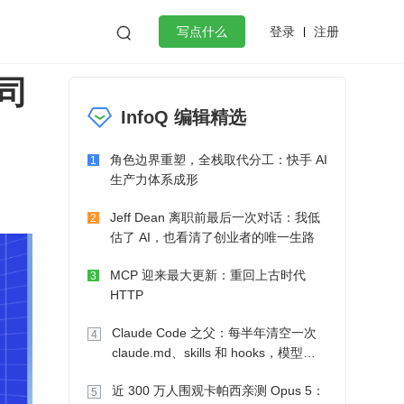
登录
注册

写点什么
司
效工作
数据库
Python
音视频
InfoQ 编辑精选
golang
微服务架构
flutter
角色边界重塑，全栈取代分工：快手 AI
1
生产力体系成形
Jeff Dean 离职前最后一次对话：我低
2
估了 AI，也看清了创业者的唯一生路
MCP 迎来最大更新：重回上古时代
3
HTTP
Claude Code 之父：每半年清空一次
4
claude.md、skills 和 hooks，模型自
己会想办法
近 300 万人围观卡帕西亲测 Opus 5：
5