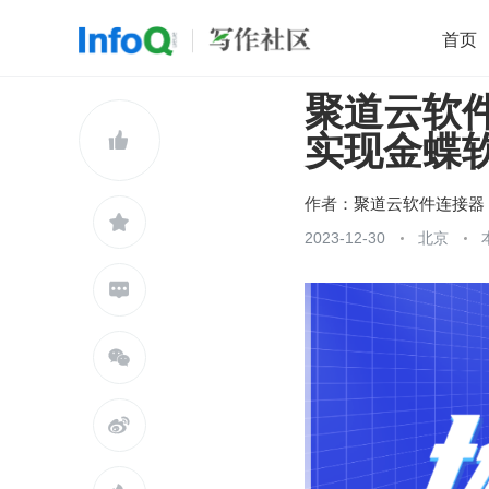
首页
聚道云软
移动开发
Java
开源
架构
O

实现金蝶
前端
AI
大数据
团队管理
查看更多

作者：
聚道云软件连接器

2023-12-30
北京


