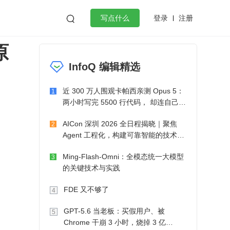
登录
注册

写点什么
原
效工作
数据库
Python
音视频
InfoQ 编辑精选
golang
微服务架构
flutter
近 300 万人围观卡帕西亲测 Opus 5：
1
两小时写完 5500 行代码， 却连自己写
的游戏都玩不了
AICon 深圳 2026 全日程揭晓｜聚焦
2
Agent 工程化，构建可靠智能的技术路
径
Ming-Flash-Omni：全模态统一大模型
3
的关键技术与实践
FDE 又不够了
4
GPT-5.6 当老板：买假用户、被
5
Chrome 干崩 3 小时，烧掉 3 亿