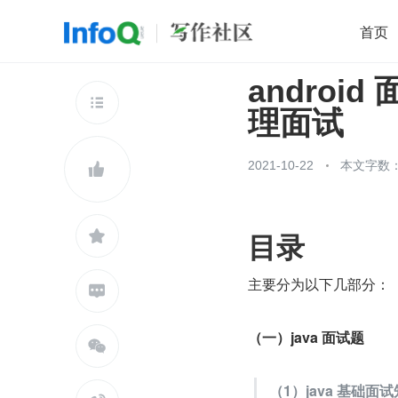
首页
android
移动开发
Java
开源
架构
O

理面试
前端
AI
大数据
团队管理
查看更多

2021-10-22
本文字数：

目录

主要分为以下几部分：

（一）java 面试题

（1）java 基础面