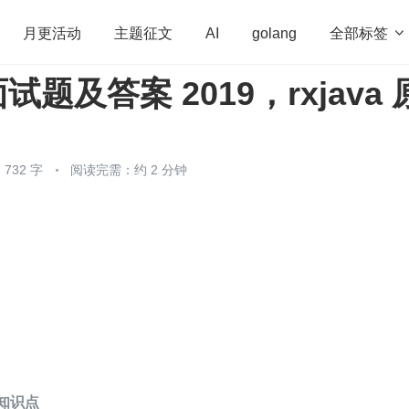
全部标签

月更活动
主题征文
AI
golang
 面试题及答案 2019，rxjava 
penHarmony
算法
学习方法
Web3.0
高
程序员
运维
深度思考
低代码
redis
732 字
阅读完需：约 2 分钟
试知识点