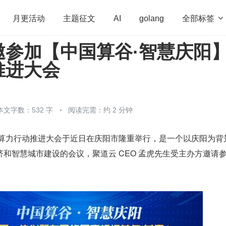
全部标签

月更活动
主题征文
AI
golang
邀参加【中国算谷·智慧庆阳
penHarmony
算法
学习方法
Web3.0
高
推进大会
程序员
运维
深度思考
低代码
redis
本文字数：532 字
阅读完需：约 2 分钟
】算力行动推进大会于近日在庆阳市隆重举行，是一个以庆阳为背
和智慧城市建设的会议，聚道云 CEO 孟虎先生受主办方邀请