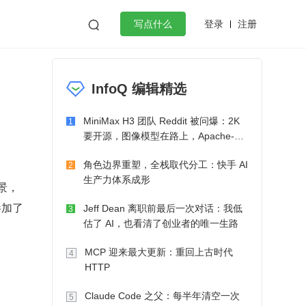
登录
注册

写点什么
】
效工作
数据库
Python
音视频
InfoQ 编辑精选
golang
微服务架构
flutter
MiniMax H3 团队 Reddit 被问爆：2K
1
要开源，图像模型在路上，Apache-2.0
也在考虑了
角色边界重塑，全栈取代分工：快手 AI
2
生产力体系成形
景，
参加了
Jeff Dean 离职前最后一次对话：我低
3
估了 AI，也看清了创业者的唯一生路
MCP 迎来最大更新：重回上古时代
4
HTTP
Claude Code 之父：每半年清空一次
5