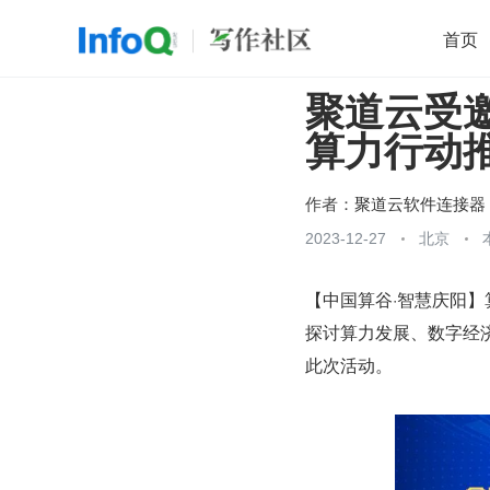
首页
聚道云受
移动开发
Java
开源
架构
O
算力行动
前端
AI
大数据
团队管理
查看更多

作者：
聚道云软件连接器
2023-12-27
北京
【中国算谷·智慧庆阳
探讨算力发展、数字经济
此次活动。