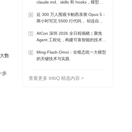
claude.md、skills 和 hooks，模型自
己会想办法
近 300 万人围观卡帕西亲测 Opus 5：
6
两小时写完 5500 行代码， 却连自己
写的游戏都玩不了
AICon 深圳 2026 全日程揭晓｜聚焦
7
Agent 工程化，构建可靠智能的技术路
径
Ming-Flash-Omni：全模态统一大模型
8
动大数
的关键技术与实践
一步
查看更多 InfoQ 精选内容 >