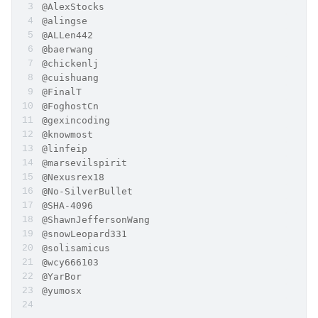
@AlexStocks
@alingse
@ALLen442
@baerwang
@chickenlj
@cuishuang
@FinalT
@FoghostCn
@gexincoding
@knowmost
@linfeip
@marsevilspirit
@Nexusrex18
@No-SilverBullet
@SHA-4096
@ShawnJeffersonWang
@snowLeopard331
@solisamicus
@wcy666103
@YarBor
@yumosx