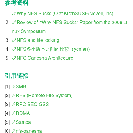
参考资料
Why NFS Sucks (Olaf KirchSUSE/Novell, Inc)
Review of  "Why NFS Sucks" Paper from the 2006 Li
nux Symposium
NFS and file locking
NFS各个版本之间的比较（ycnian）
NFS Ganesha Architecture
引用链接
[1] 
SMB
[2] 
RFS (Remote File System)
[3] 
RPC SEC-GSS
[4] 
RDMA
[5] 
Samba
[6] 
nfs-ganesha