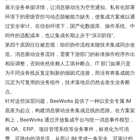
展示业务单据详情，让消息驱动沦为空壳通知。私有化部署
环境下的密级管控与动态脱敏能力缺失，使集成方案难以通
过安全审计。在信创环境下，国产化数据库、操作系统、中
间件的适配成本，也让集成长期止步于“演示阶段”。
第四个原因往往被忽视：组织协作流程未随技术集成同步改
造。消息驱动业务流转，需要下游部门的标准操作程序作出
相应调整，否则依然依赖人工填补断点。IT 部门如果只是
为不同业务线反复定制新的烟囱式连接，而没有将集成能力
沉淀为可复用的业务组件，技术落地后仍然会发生业务断
点。
针对这些深层问题，BeeWorks 提供了一种以安全专属 IM 
底座为起点，构建消息驱动业务集成总线的思路。在方案架
构上，BeeWorks 通过开放集成平台与统一消息事件模型，
将 OA、ERP、项目管理系统等业务事件，标准化为可消
费、可路由的消息流，从而让 IM 变成一条安全、可审计的