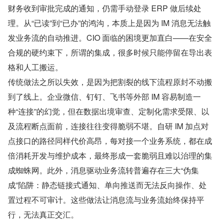
财务收到审批完成的通知，仍需手动登录 ERP 做后续处
理。从“已读”到“已办”的鸿沟，本质上是因为 IM 消息无法触
发业务流的自动推进。CIO 面临的困境更加直白——在安全
合规的硬约束下，所谓的集成，很多时候只能停留在导出表
格和人工搬运。
传统做法之所以失效，是因为把割裂的线下流程原封不动搬
到了线上。企业微信、钉钉、飞书等外部 IM 容易制造一
种“连接”的幻觉，但在数据出境审查、定制化需求受限、以
及流程断点面前，连接往往变得脆弱不堪。自研 IM 加点对
点接口的路径同样代价高昂，每对接一个业务系统，都在成
倍消耗开发与维护成本，最终形成一套脆弱且难以治理的集
成蜘蛛网。此外，消息驱动业务流转普遍存在三大“伪集
成”陷阱：静态链接式通知、单向推送而无法反向操作、处
置过程不可审计。这些做法让消息流与业务流始终保持平
行，无法真正交汇。