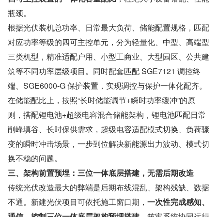
瓶颈。
根据光伏装机总功率、日常最大负荷、储能配置规格，匹配
对应功率等级的四可主控单元，分为轻量化、中型、高端型
三类机型，精准适配户用、小型工商业、大型园区、公共建
筑等不同功率层级项目。同时配套匹配 SGE7121 调控终
端、SGE6000-G 保护装置，实现调控与保护一体化配齐。
在储能配比上，按照“长时储能调节+瞬时功率缓冲”的原
则，搭配锂电池+超级电容混合储能架构，锂电池匹配日常
削峰填谷、长时保供需求，超级电容适配模式切换、负荷骤
变的瞬时冲击场景，一步到位解决新能源出力波动、模式切
换不稳的问题。
三、架构前置预埋：三位一体底层搭建，无需后期改造
传统光伏改造最大的弊端是后期布线混乱、架构残缺、数据
不通。新建光伏项目可依托施工窗口期，
一次性完成感知、
通信、控制三位一体底层架构预埋搭建
，筑牢系统协同运行