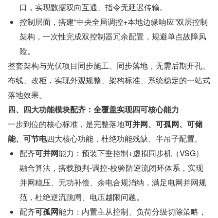
口，实现数据双向互通、指令无延迟传输。
控制层面，搭建“中央全局调控+本地边缘响应”双层控制
架构，一次性完成双控制器冗余配置，规避单点故障风
险。
整套架构与光伏项目同步施工、同步落地，无需后期开孔、
布线、改柜，实现外观规整、架构标准、系统稳定的一站式
落地效果。
四、四大功能模块配齐：全覆盖实现四可核心能力
一步到位的核心标准，是完整落地
可并网、可孤网、可储
能、可节电
四大核心功能，杜绝功能残缺、半吊子配置。
配齐
可并网
能力：预装下垂控制+虚拟同步机（VSG）
融合算法，搭载预判-调控-校验防逆流闭环体系，实现
并网稳压、无功补偿、余电合规消纳，满足电网并网规
范，杜绝逆流跳闸、电压越限问题。
配齐
可孤网
能力：内置主从控制、负荷分级切除策略，