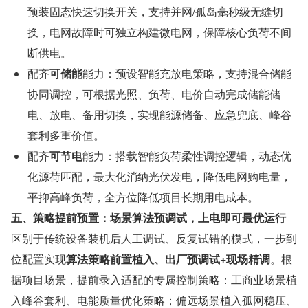
预装固态快速切换开关，支持并网/孤岛毫秒级无缝切
换，电网故障时可独立构建微电网，保障核心负荷不间
断供电。
配齐
可储能
能力：预设智能充放电策略，支持混合储能
协同调控，可根据光照、负荷、电价自动完成储能储
电、放电、备用切换，实现能源储备、应急兜底、峰谷
套利多重价值。
配齐
可节电
能力：搭载智能负荷柔性调控逻辑，动态优
化源荷匹配，最大化消纳光伏发电，降低电网购电量，
平抑高峰负荷，全方位降低项目长期用电成本。
五、策略提前预置：场景算法预调试，上电即可最优运行
区别于传统设备装机后人工调试、反复试错的模式，一步到
位配置实现
算法策略前置植入、出厂预调试+现场精调
。根
据项目场景，提前录入适配的专属控制策略：工商业场景植
入峰谷套利、电能质量优化策略；偏远场景植入孤网稳压、