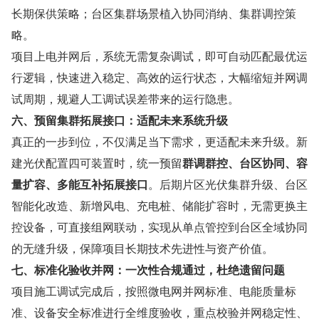
长期保供策略；台区集群场景植入协同消纳、集群调控策
略。
项目上电并网后，系统无需复杂调试，即可自动匹配最优运
行逻辑，快速进入稳定、高效的运行状态，大幅缩短并网调
试周期，规避人工调试误差带来的运行隐患。
六、预留集群拓展接口：适配未来系统升级
真正的一步到位，不仅满足当下需求，更适配未来升级。新
建光伏配置四可装置时，统一预留
群调群控、台区协同、容
量扩容、多能互补拓展接口
。后期片区光伏集群升级、台区
智能化改造、新增风电、充电桩、储能扩容时，无需更换主
控设备，可直接组网联动，实现从单点管控到台区全域协同
的无缝升级，保障项目长期技术先进性与资产价值。
七、标准化验收并网：一次性合规通过，杜绝遗留问题
项目施工调试完成后，按照微电网并网标准、电能质量标
准、设备安全标准进行全维度验收，重点校验并网稳定性、