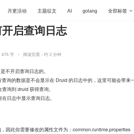
全部标签

月更活动
主题征文
AI
golang
如何开启查询日志
penHarmony
算法
学习方法
Web3.0
高
程序员
运维
深度思考
低代码
redis
475 字
阅读完需：约 2 分钟
d 是不开启查询日志的。
 进行查询的数据是不会显示在 Druid 的日志中的，这里可能会带来
询到 druid 获得查询。
何在日志中显示查询日志。
4j，因此你需要修改的属性文件为：common.runtime.properties