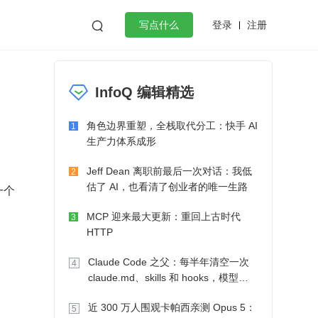
登录
注册

写点什么
效工作
数据库
Python
音视频
InfoQ 编辑精选
golang
微服务架构
flutter
角色边界重塑，全栈取代分工：快手 AI
1
生产力体系成形
Jeff Dean 离职前最后一次对话：我低
2
估了 AI，也看清了创业者的唯一生路
一个
MCP 迎来最大更新：重回上古时代
3
HTTP
Claude Code 之父：每半年清空一次
4
claude.md、skills 和 hooks，模型自
己会想办法
近 300 万人围观卡帕西亲测 Opus 5：
5