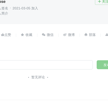
ose
关

人签名
2021-03-05 加入
人简介





发
暂无评论