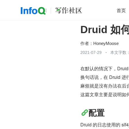
首页
Druid 
移动开发
Java
开源
架构
O
前端
AI
大数据
团队管理
作者：
HoneyMoose
查看更多
2021-07-29
本文字数：

在默认的情况下，Drui
换句话说，在 Druid
麻烦就是没有办法在后台查
这篇文章主要是说明如
配置
Druid 的日志使用的 slf