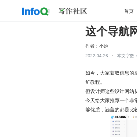
首页
这个导航
移动开发
Java
开源
架构
O
前端
AI
大数据
团队管理
作者：
小炮
查看更多
2022-04-26
本文字数：

如今，大家获取信息的
鲜教程。
但设计师这些设计网站
今天给大家推荐一个非
够优质，涵盖的都是比