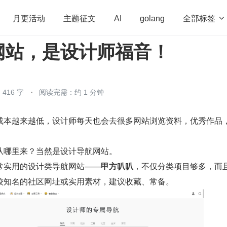
全部标签

月更活动
主题征文
AI
golang
网站，是设计师福音！
penHarmony
算法
学习方法
Web3.0
高
程序员
运维
深度思考
低代码
redis
416 字
阅读完需：约 1 分钟
成本越来越低，设计师每天也会去很多网站浏览资料，优秀作品
从哪里来？当然是设计导航网站。
常实用的设计类导航网站——
甲方叭叭
，不仅分类项目够多，而
较知名的社区网址或实用素材，建议收藏、常备。