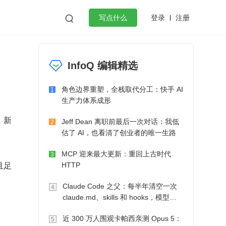
登录
注册

写点什么
效工作
数据库
Python
音视频
InfoQ 编辑精选
golang
微服务架构
flutter
角色边界重塑，全栈取代分工：快手 AI
1
生产力体系成形
，新
Jeff Dean 离职前最后一次对话：我低
2
估了 AI，也看清了创业者的唯一生路
MCP 迎来最大更新：重回上古时代
3
且足
HTTP
Claude Code 之父：每半年清空一次
4
claude.md、skills 和 hooks，模型自
己会想办法
近 300 万人围观卡帕西亲测 Opus 5：
5