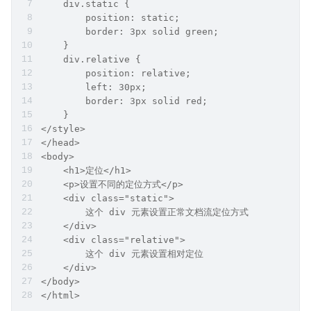
    div.static {
        position: static;
        border: 3px solid green;
    }
    div.relative {
        position: relative;
        left: 30px;
        border: 3px solid red;
    }
</style>
</head>
<body>
    <h1>定位</h1>
    <p>设置不同的定位方式</p>
    <div class="static">
        这个 div 元素设置正常文档流定位方式
    </div>
    <div class="relative">
        这个 div 元素设置相对定位
    </div>
</body>
</html>