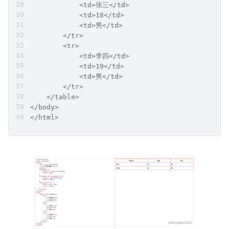
            <td>张三</td>
            <td>18</td>
            <td>男</td>
        </tr>
        <tr>
            <td>李四</td>
            <td>19</td>
            <td>男</td>
        </tr>
    </table>
</body>
</html>