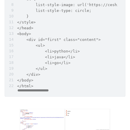
        list-style-image: url('https://ceshiren.
        list-style-type: circle;
    }
</style>
</head>
<body>
    <div id="first" class="content">
        <ul>
            <li>python</li>
            <li>java</li>
            <li>go</li>
        </ul>
    </div>
</body>
</html>