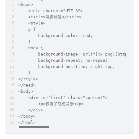
<head>
    <meta charset="UTF-8">
    <title>网页标题</title>
    <style>
    p {
        background-color: red;
    }
    body {
        background-image: url("[xx.png](https://
        background-repeat: no-repeat;
        background-position: right top;
    }
</style>
</head>
<body>
    <div id="first" class="content">
        <p>设置了红色背景</p>
    </div>
</body>
</html>