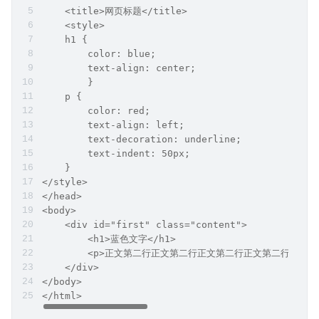
    <title>网页标题</title>
    <style>
    h1 {
        color: blue;
        text-align: center;
        }
    p {
        color: red;
        text-align: left;
        text-decoration: underline;
        text-indent: 50px;
    }
</style>
</head>
<body>
    <div id="first" class="content">
        <h1>蓝色文字</h1>
        <p>正文第二行正文第二行正文第二行正文第二行正文
    </div>
</body>
</html>