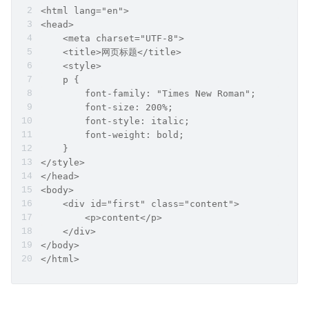
<html lang="en">
<head>
    <meta charset="UTF-8">
    <title>网页标题</title>
    <style>
    p {
        font-family: "Times New Roman";
        font-size: 200%;
        font-style: italic;
        font-weight: bold;
    }
</style>
</head>
<body>
    <div id="first" class="content">
        <p>content</p>   
    </div>
</body>
</html>