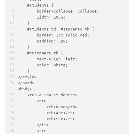
    #students {
        border-collapse: collapse;
        width: 100%;
    }
    #students td, #students th {
        border: 1px solid red;
        padding: 8px;
    }
    #customers th {
        text-align: left;
        color: white;
    }
</style>
</head>
<body>
    <table id="students">
        <tr>
            <th>Name</th>
            <th>Age</th>
            <th>Sex</th>
        </tr>
        <tr>