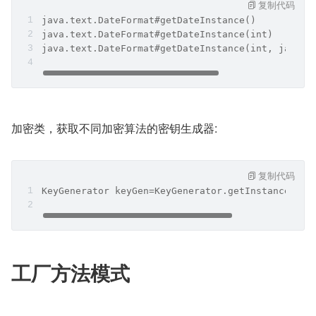
复制代码
java.text.DateFormat#getDateInstance()
java.text.DateFormat#getDateInstance(int)
java.text.DateFormat#getDateInstance(int, java.u
加密类，获取不同加密算法的密钥生成器:
复制代码
KeyGenerator keyGen=KeyGenerator.getInstance("DE
工厂方法模式