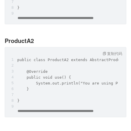
}
ProductA2
复制代码
public class ProductA2 extends AbstractProductA 
    @Override
    public void use() {
        System.out.println("You are using Produc
    }
}