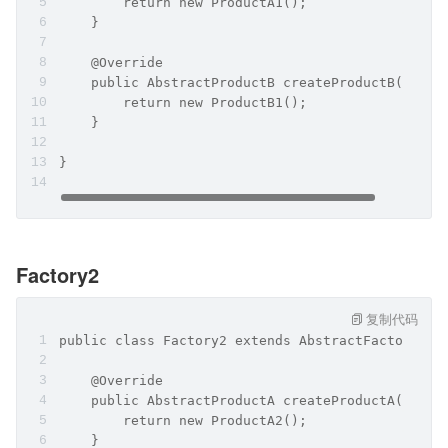
        return new ProductA1();
    }
    @Override
    public AbstractProductB createProductB() {
        return new ProductB1();
    }
}
Factory2
复制代码
public class Factory2 extends AbstractFactory {
    @Override
    public AbstractProductA createProductA() {
        return new ProductA2();
    }