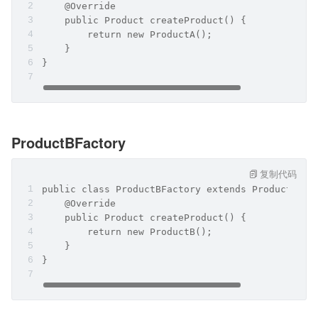
    @Override
    public Product createProduct() {
        return new ProductA();
    }
}
ProductBFactory
复制代码
public class ProductBFactory extends ProductFact
    @Override
    public Product createProduct() {
        return new ProductB();
    }
}