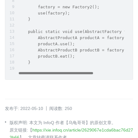
        factory = new Factory2();
        use(factory);
    }
    public static void use(AbstractFactory facto
        AbstractProductA productA = factory.crea
        productA.use();
        AbstractProductB productB = factory.crea
        productB.eat();
    }
发布于: 2022-05-10
阅读数: 250
版权声明: 本文为 InfoQ 作者【乌龟哥哥】的原创文章。
原文链接:【
https://xie.infoq.cn/article/2629067e1cda6bac76d27
3b66
】。文章转载请联系作者。