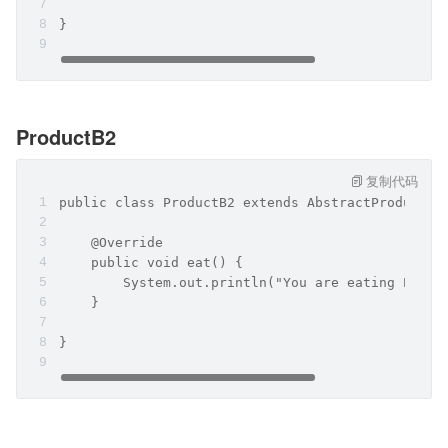
}
ProductB2
复制代码
public class ProductB2 extends AbstractProductB 
    @Override
    public void eat() {
        System.out.println("You are eating Produ
    }
}