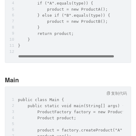
        if ("A".equals(type)) {
            product = new ProductA();
        } else if ("B".equals(type)) {
            product = new ProductB();
        }
        return product;
    }
}
Main
复制代码
public class Main {
    public static void main(String[] args) {
        ProductFactory factory = new ProductFact
        Product product;
        product = factory.createProduct("A");