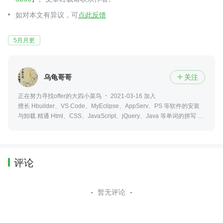
如对本文有异议，可
点此反馈
5月月更
乌龟哥哥
关注

正在努力寻找offer的大四小菜鸟
2021-03-16 加入
擅长 Hbuilder、VS Code、MyEclipse、AppServ、PS 等软件的安装
与卸载 精通 Html、CSS、JavaScript、jQuery、Java 等单词的拼写 熟
悉 Windows、Linux、 等系统的开关机 看–时间过得多快，不说了，去
搬砖了
评论
暂无评论