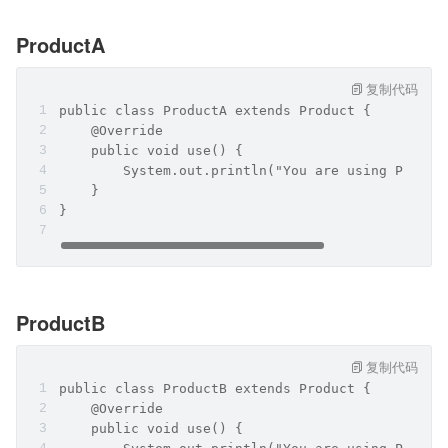
ProductA
复制代码
public class ProductA extends Product {
    @Override
    public void use() {
        System.out.println("You are using Produc
    }
}
ProductB
复制代码
public class ProductB extends Product {
    @Override
    public void use() {