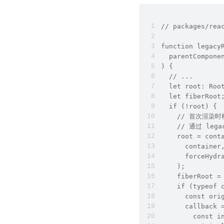
// packages/rea
function legacy
  parentCompone
) {
  // ...
  let root: Roo
  let fiberRoot
  if (!root) {
    // 首次渲染
    // 通过 lega
    root = cont
      container
      forceHydr
    );
    fiberRoot =
    if (typeof 
      const ori
      callback 
        const i