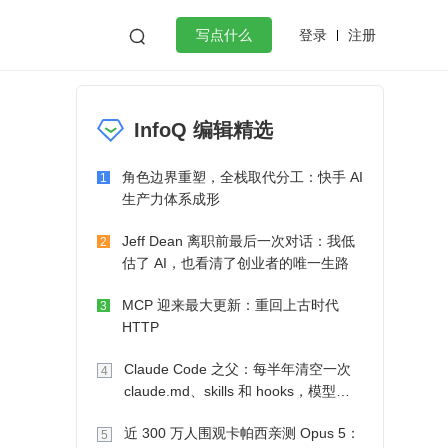
登录
注册

写点什么
效工作
数据库
Python
音视频
InfoQ 编辑精选
golang
微服务架构
flutter
角色边界重塑，全栈取代分工：快手 AI
1
生产力体系成形
Jeff Dean 离职前最后一次对话：我低
2
估了 AI，也看清了创业者的唯一生路
MCP 迎来最大更新：重回上古时代
3
HTTP
Claude Code 之父：每半年清空一次
4
claude.md、skills 和 hooks，模型自
己会想办法
近 300 万人围观卡帕西亲测 Opus 5：
5