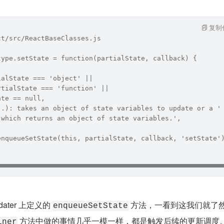
复制
ct/src/ReactBaseClasses.js
type.setState = function(partialState, callback) {
ialState === 'object' ||
rtialState === 'function' ||
ate == null,
..): takes an object of state variables to update or a '
 which returns an object of state variables.',
enqueueSetState(this, partialState, callback, 'setState'
ter 上定义的 
 方法，一看到这我们就了
enqueueSetState
 方法中做的事情几乎一模一样，都是触发后续的更新调度
iner