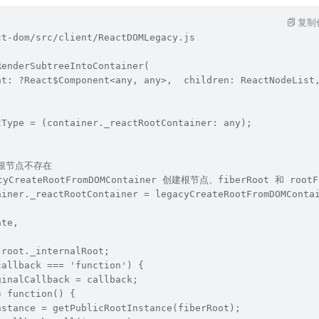
复制
ct-dom/src/client/ReactDOMLegacy.js
RenderSubtreeIntoContainer(
nt: ?React$Component<any, any>,  children: ReactNodeList
tType = (container._reactRootContainer: any);
;
时根节点不存在
cyCreateRootFromDOMContainer 创建根节点、fiberRoot 和 rootF
ainer._reactRootContainer = legacyCreateRootFromDOMConta
,
ate,
 root._internalRoot;
callback === 'function') {
ginalCallback = callback;
= function() {
nstance = getPublicRootInstance(fiberRoot);