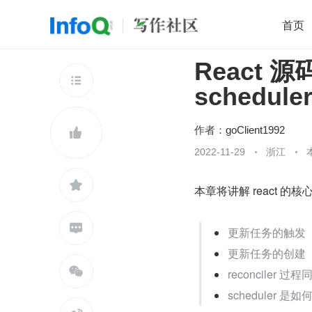
首页
React 源
移动开发
Java
开源
架构
O

scheduler
前端
AI
大数据
团队管理
查看更多

作者：
goClient1992

2022-11-29
浙江

本章将讲解 react 的

更新任务的触发
更新任务的创建

reconciler
scheduler