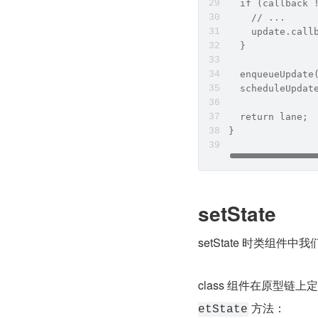
  if (callback 
    // ...
    update.call
  }
  enqueueUpdat
  scheduleUpdat
  return lane;
}
setState
setState 时类组
class 组件在原型链上定
 方法：
etState