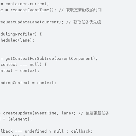
 = container.current;
ime = requestEventTime(); // 获取更新触发的时间
 requestUpdateLane(current); // 获取任务优先级
edulingProfiler) {
cheduled(lane);
 = getContextForSubtree(parentComponent);
.context === null) {
ontext = context;
endingContext = context;
 = createUpdate(eventTime, lane); // 创建更新任务
d = {element};
llback === undefined ? null : callback;