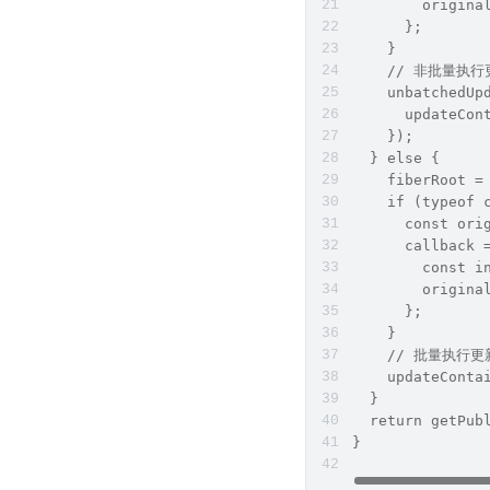
        origina
      };
    }
    // 非批量执
    unbatchedUp
      updateCon
    });
  } else {
    fiberRoot =
    if (typeof 
      const ori
      callback 
        const i
        origina
      };
    }
    // 批量执行
    updateConta
  }
  return getPub
}