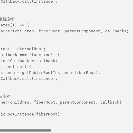
lCallback.call(instance);
行更新流程
dates(() => {
tainer(children, fiberRoot, parentComponent, callback);
 root._internalRoot;
callback === 'function') {
ginalCallback = callback;
= function() {
nstance = getPublicRootInstance(fiberRoot);
lCallback.call(instance);
更新流程
iner(children, fiberRoot, parentComponent, callback);
licRootInstance(fiberRoot);