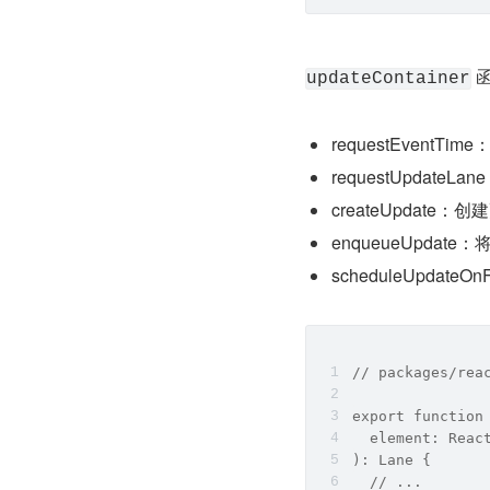
 
updateContainer
requestEventT
requestUpdate
createUpdate：创
enqueueUpdat
scheduleUpda
// packages/rea
export function
  element: Reac
): Lane {
  // ...