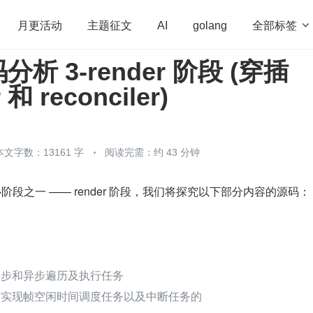
全部标签

月更活动
主题征文
AI
golang
码分析 3-render 阶段 (穿插
penHarmony
算法
学习方法
Web3.0
高
 和 reconciler)
程序员
运维
深度思考
低代码
redis
本文字数：13161 字
阅读完需：约 43 分钟
核心阶段之一 —— render 阶段，我们将探究以下部分内容的源码：
 过程同步和异步遍历及执行任务
 是如何实现帧空闲时间调度任务以及中断任务的