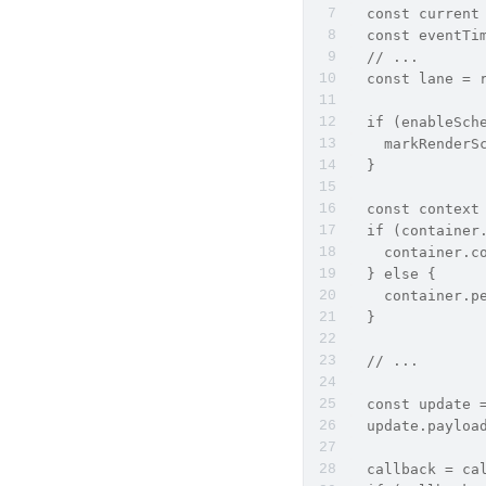
  const current
  const eventT
  // ...
  const lane =
  if (enableSch
    markRenderS
  }
  const context
  if (container
    container.c
  } else {
    container.p
  }
  // ...
  const update
  update.payloa
  callback = ca