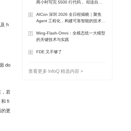
两小时写完 5500 行代码， 却连自己
写的游戏都玩不了
AICon 深圳 2026 全日程揭晓｜聚焦
6
Agent 工程化，构建可靠智能的技术路
以及 h
径
。
Ming-Flash-Omni：全模态统一大模型
7
的关键技术与实践
FDE 又不够了
8
 do
查看更多 InfoQ 精选内容 >
在，若
和 fi
面的更