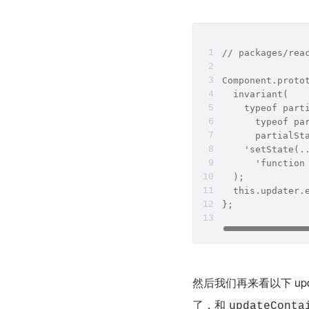
// packages/rea
Component.proto
  invariant(
    typeof part
      typeof pa
      partialSt
    'setState(.
      'function
  );
  this.updater.
};
然后我们再来看以下 upda
了，和 
updateConta