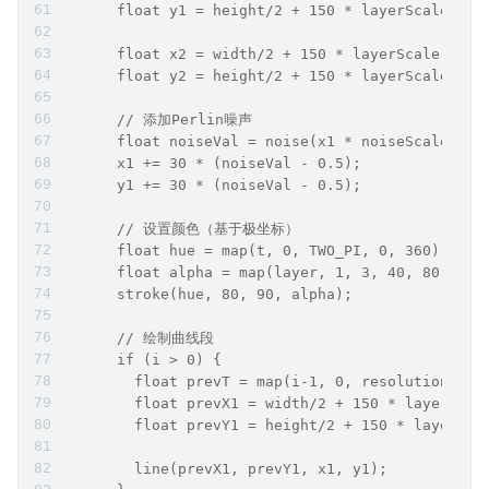
      float y1 = height/2 + 150 * layerScale * c
      float x2 = width/2 + 150 * layerScale * si
      float y2 = height/2 + 150 * layerScale * c
      // 添加Perlin噪声
      float noiseVal = noise(x1 * noiseScale, y1
      x1 += 30 * (noiseVal - 0.5);
      y1 += 30 * (noiseVal - 0.5);
      // 设置颜色（基于极坐标）
      float hue = map(t, 0, TWO_PI, 0, 360);
      float alpha = map(layer, 1, 3, 40, 80);
      stroke(hue, 80, 90, alpha);
      // 绘制曲线段
      if (i > 0) {
        float prevT = map(i-1, 0, resolution, 0,
        float prevX1 = width/2 + 150 * layerScal
        float prevY1 = height/2 + 150 * layerSca
        line(prevX1, prevY1, x1, y1);