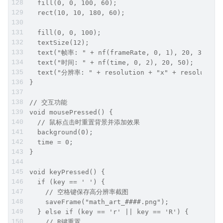
  fill(0, 0, 100, 60);
  rect(10, 10, 180, 60);
  fill(0, 0, 100);
  textSize(12);
  text("帧率: " + nf(frameRate, 0, 1), 20, 30);
  text("时间: " + nf(time, 0, 2), 20, 50);
  text("分辨率: " + resolution + "x" + resolution,
}
// 交互功能
void mousePressed() {
  // 鼠标点击时重置背景并添加效果
  background(0);
  time = 0;
}
void keyPressed() {
  if (key == ' ') {
    // 空格键保存高分辨率截图
    saveFrame("math_art_####.png");
  } else if (key == 'r' || key == 'R') {
    // R键重置