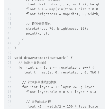
      float dist = dist(x, y, width/2, height/2)
      float hue = map(sin(time + dist * 0.01), -
      float brightness = map(dist, 0, width/2, 8
      // 设置像素颜色
      stroke(hue, 70, brightness, 10);
      point(x, y);
    }
  }
}
void drawParametricNetwork() {
  // 绘制主参数曲线
  for (int i = 0; i <= resolution; i++) {
    float t = map(i, 0, resolution, 0, TWO_PI);
    // 计算多条曲线的参数
    for (int layer = 1; layer <= 3; layer++) {
      float layerScale = 0.5 + layer * 0.3;
      // 参数曲线方程
      float x1 = width/2 + 150 * layerScale * si