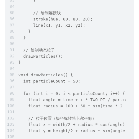
      }
      // 绘制连接线
      stroke(hue, 60, 80, 20);
      line(x1, y1, x2, y2);
    }
  }
  // 绘制动态粒子
  drawParticles();
}
void drawParticles() {
  int particleCount = 50;
  for (int i = 0; i < particleCount; i++) {
    float angle = time + i * TWO_PI / particleCo
    float radius = 100 + 50 * sin(time * 2 + i *
    // 粒子位置（极坐标转笛卡尔坐标）
    float x = width/2 + radius * cos(angle);
    float y = height/2 + radius * sin(angle);