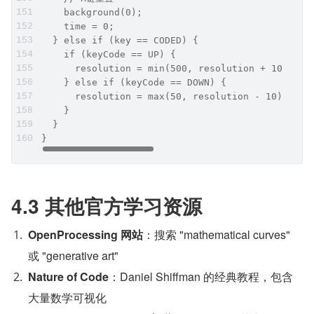
    background(0);
    time = 0;
  } else if (key == CODED) {
    if (keyCode == UP) {
      resolution = min(500, resolution + 10);
    } else if (keyCode == DOWN) {
      resolution = max(50, resolution - 10);
    }
  }
}
4.3 其他官方学习资源
OpenProcessing 网站
：搜索 "mathematical curves" 
或 "generative art"
Nature of Code
：Daniel Shiffman 的经典教程，包含
大量数学可视化