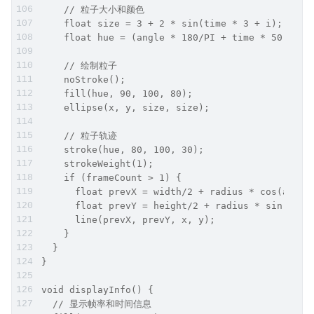
    // 粒子大小和颜色
    float size = 3 + 2 * sin(time * 3 + i);
    float hue = (angle * 180/PI + time * 50) % 3
    // 绘制粒子
    noStroke();
    fill(hue, 90, 100, 80);
    ellipse(x, y, size, size);
    // 粒子轨迹
    stroke(hue, 80, 100, 30);
    strokeWeight(1);
    if (frameCount > 1) {
      float prevX = width/2 + radius * cos(angle
      float prevY = height/2 + radius * sin(angl
      line(prevX, prevY, x, y);
    }
  }
}
void displayInfo() {
  // 显示帧率和时间信息