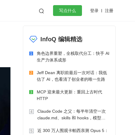
登录
注册

写点什么
效工作
数据库
Python
音视频
InfoQ 编辑精选
golang
微服务架构
flutter
角色边界重塑，全栈取代分工：快手 AI
1
生产力体系成形
Jeff Dean 离职前最后一次对话：我低
2
估了 AI，也看清了创业者的唯一生路
MCP 迎来最大更新：重回上古时代
3
HTTP
Claude Code 之父：每半年清空一次
4
claude.md、skills 和 hooks，模型自
己会想办法
近 300 万人围观卡帕西亲测 Opus 5：
5