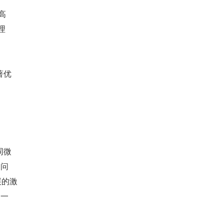
高
理
著优
同微
的问
展的激
利一