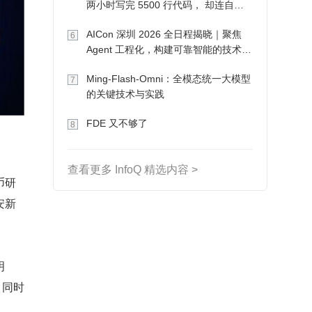
两小时写完 5500 行代码， 却连自己
写的游戏都玩不了
AICon 深圳 2026 全日程揭晓｜聚焦
6
Agent 工程化，构建可靠智能的技术路
径
Ming-Flash-Omni：全模态统一大模型
7
的关键技术与实践
FDE 又不够了
8
查看更多 InfoQ 精选内容 >
币研
安新
明
，同时