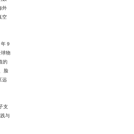
海外
真空
 9 
全球物
的 
、脸
区远
子支
实践与