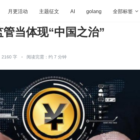
全部标签

月更活动
主题征文
AI
golang
管当体现“中国之治”
penHarmony
算法
学习方法
Web3.0
高
程序员
运维
深度思考
低代码
redis
2160 字
阅读完需：约 7 分钟