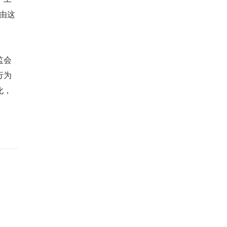
由这
监会
行为
化，