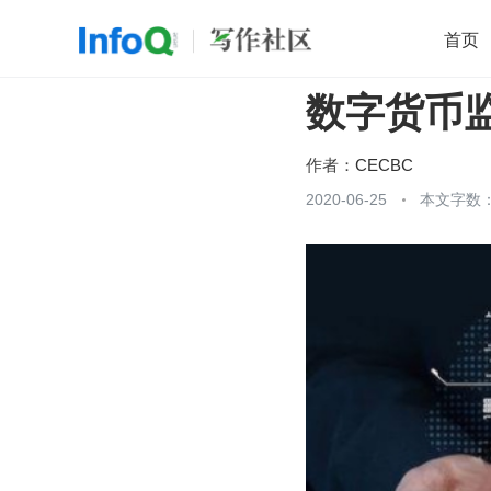
首页
数字货币监
移动开发
Java
开源
架构
O
前端
AI
大数据
团队管理
作者：
CECBC
查看更多
2020-06-25
本文字数：
