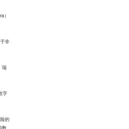
ra）
关于非
、瑞
数字
风险的
的数