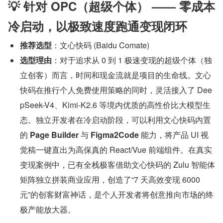
💡 针对 OPC（超级个体） —— 零成本
冷启动，以极致速度跑通变现闭环
推荐选型
：文心快码 (Baidu Comate)
选型理由
：对于追求从 0 到 1 极速变现的超级个体（独
立创客）而言，时间和现金流就是项目的生命线。文心
快码在推行个人免费使用策略的同时，灵活接入了 Dee
pSeek-V4、Kimi-K2.6 等境内优质的高性价比大模型生
态。独立开发者在冷启动阶段，可以利用文心快码内置
的 
Page Builder
 与 
Figma2Code
 能力，将产品 UI 视
觉稿一键直出为高保真的 React/Vue 前端组件。在真实
变现案例中，已有全栈极客借助文心快码的 Zulu 智能体
矩阵独立拼装商业应用，创造了“7 天高效变现 6000 
元”的创客财富神话，是个人开发者将创意推向市场的终
极产能放大器。