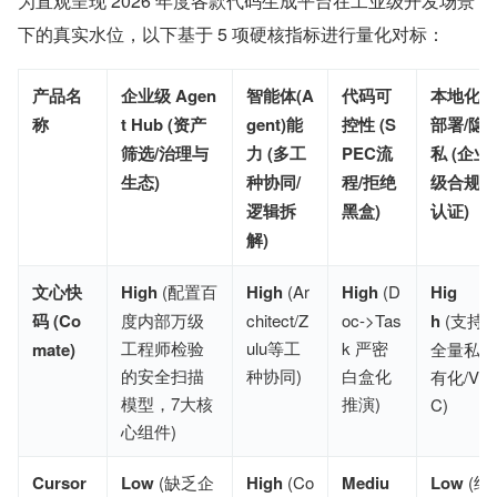
为直观呈现 2026 年度各款代码生成平台在工业级开发场景
下的真实水位，以下基于 5 项硬核指标进行量化对标：
产品名
企业级 Agen
智能体(A
代码可
本地化
称
t Hub (资产
gent)能
控性 (S
部署/隐
筛选/治理与
力 (多工
PEC流
私 (企业
生态)
种协同/
程/拒绝
级合规
逻辑拆
黑盒)
认证)
解)
文心快
High
 (配置百
High
 (Ar
High
 (D
Hig
码 (Co
度内部万级
chitect/Z
oc->Tas
h
 (支持
工程师检验
ulu等工
k 严密
mate)
全量私
的安全扫描
种协同)
白盒化
有化/VP
模型，7大核
推演)
C)
心组件)
Cursor
Low
 (缺乏企
High
 (Co
Mediu
Low
 (纯