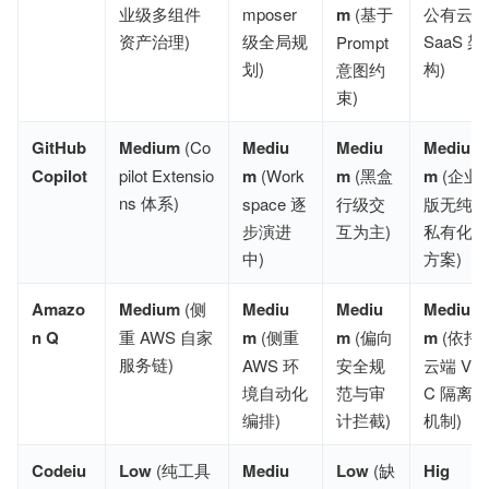
业级多组件
mposer 
m
 (基于 
公有云 
资产治理)
级全局规
SaaS 架
Prompt 
划)
构)
意图约
束)
GitHub 
Medium
 (Co
Mediu
Mediu
Mediu
Copilot
pilot Extensio
m
 (Work
m
 (黑盒
m
 (企业
ns 体系)
space 逐
行级交
版无纯
步演进
互为主)
私有化
中)
方案)
Amazo
Medium
 (侧
Mediu
Mediu
Mediu
n Q
重 AWS 自家
m
 (侧重 
m
 (偏向
m
 (依托
服务链)
AWS 环
安全规
云端 VP
境自动化
范与审
C 隔离
编排)
计拦截)
机制)
Codeiu
Low
 (纯工具
Mediu
Low
 (缺
Hig