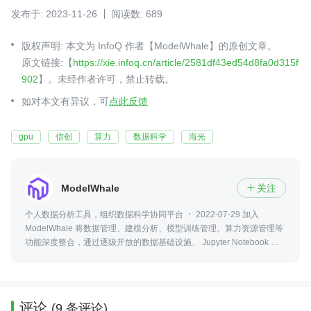
发布于: 2023-11-26
阅读数: 689
版权声明: 本文为 InfoQ 作者【ModelWhale】的原创文章。
原文链接:【
https://xie.infoq.cn/article/2581df43ed54d8fa0d315f
902
】。未经作者许可，禁止转载。
如对本文有异议，可
点此反馈
gpu
信创
算力
数据科学
海光
ModelWhale
关注

个人数据分析工具，组织数据科学协同平台
2022-07-29 加入
ModelWhale 将数据管理、建模分析、模型训练管理、算力资源管理等
功能深度整合，通过逐级开放的数据基础设施、 Jupyter Notebook 和
Canvas 两种分析界面、即开即用的云端分析环境，使数据驱动的研究
更便捷高效。
评论
(9 条评论)