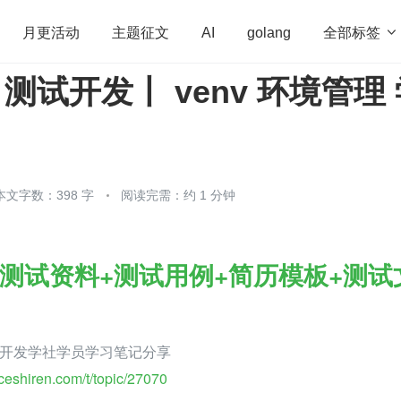
全部标签

月更活动
主题征文
AI
golang
 测试开发丨 venv 环境管理
penHarmony
算法
学习方法
Web3.0
高
程序员
运维
深度思考
低代码
redis
本文字数：398 字
阅读完需：约 1 分钟
测试资料+测试用例+简历模板+测试
开发学社学员学习笔记分享
/ceshiren.com/t/topic/27070