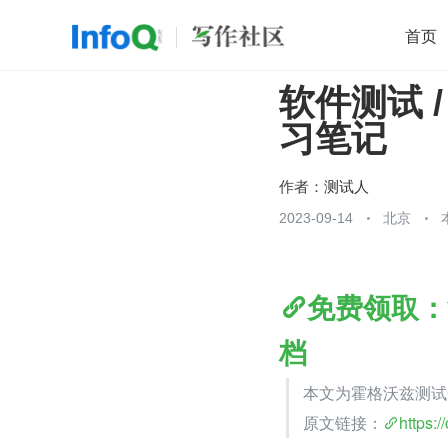
首页
软件测试 /
移动开发
Java
开源
架构
O
习笔记
前端
AI
大数据
团队管理
查看更多

作者：
测试人
2023-09-14
北京
免费领取：
档
本文为霍格沃兹测试
原文链接：
https:/