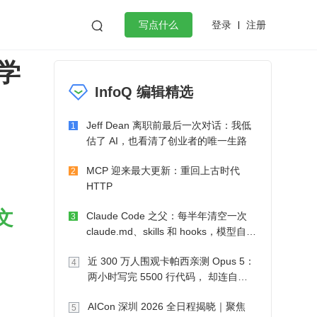
登录
注册

写点什么
 学
效工作
数据库
Python
音视频
InfoQ 编辑精选
golang
微服务架构
flutter
Jeff Dean 离职前最后一次对话：我低
1
估了 AI，也看清了创业者的唯一生路
MCP 迎来最大更新：重回上古时代
2
HTTP
文
Claude Code 之父：每半年清空一次
3
claude.md、skills 和 hooks，模型自己
会想办法
近 300 万人围观卡帕西亲测 Opus 5：
4
两小时写完 5500 行代码， 却连自己
写的游戏都玩不了
AICon 深圳 2026 全日程揭晓｜聚焦
5