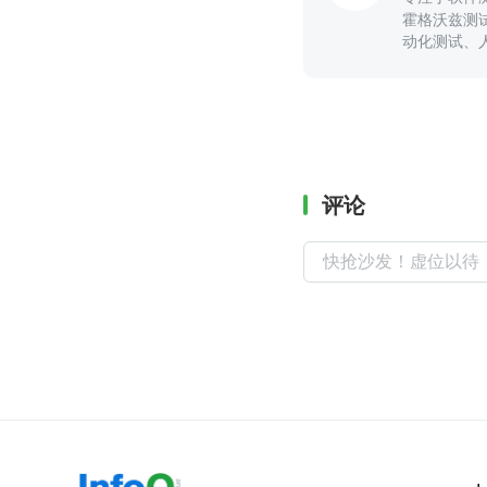
霍格沃兹测
动化测试、
事及工程化
评论