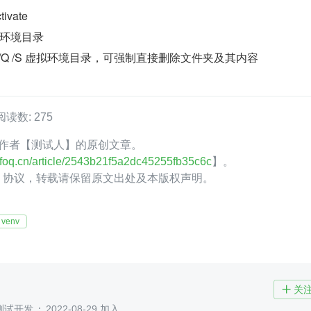
vate
环境目录
dir /Q /S 虚拟环境目录，可强制直接删除文件夹及其内容
阅读数: 275
oQ 作者【测试人】的原创文章。
.infoq.cn/article/2543b21f5a2dc45255fb35c6c
】。
.0】协议，转载请保留原文出处及本版权声明。
venv
关

测试开发
2022-08-29 加入