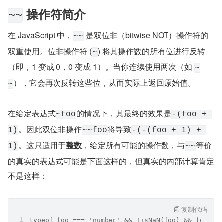
 操作符简介
~~
在 JavaScript 中，
 是双位非（bitwise NOT）操作符的
~~
双重使用。位非操作符 (
) 将其操作数的所有位进行反转
~
（即，1 变成 0，0 变成 1）。当你连续使用两次（如 
~
），它会再次反转这些位，从而实际上返回原始值。
~
在给定表达式
的情况下，其最终的效果是
~foo
-(foo + 
。因此双位非操作
将导致
1)
~~foo
-(-(foo + 1) + 
。这只适用于
整数
，给定所有可能的操作数，与
等价
1)
~~
的真实的表达式可能是下面这样的，但真实的内部计算肯定
不是这样：
复制代码
typeof foo === 'number' && !isNaN(foo) && foo !=