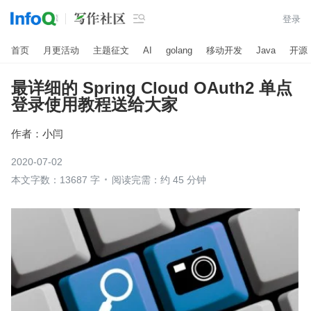

登录
首页
月更活动
主题征文
AI
golang
移动开发
Java
开源
最详细的 Spring Cloud OAuth2 单点
登录使用教程送给大家
作者：
小闫
2020-07-02
本文字数：13687 字
阅读完需：约 45 分钟