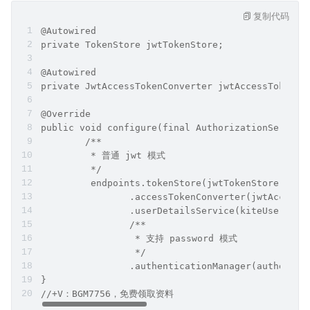
复制代码
@Autowired
private TokenStore jwtTokenStore;
@Autowired
private JwtAccessTokenConverter jwtAccessTokenCo
@Override
public void configure(final AuthorizationServerE
        /**
         * 普通 jwt 模式
         */
         endpoints.tokenStore(jwtTokenStore)
                .accessTokenConverter(jwtAccessT
                .userDetailsService(kiteUserDeta
                /**
                 * 支持 password 模式
                 */
                .authenticationManager(authentic
}
//+V：BGM7756，免费领取资料