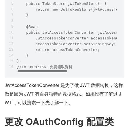
    public TokenStore jwtTokenStore() {
        return new JwtTokenStore(jwtAccessTokenC
    }
    @Bean
    public JwtAccessTokenConverter jwtAccessToke
        JwtAccessTokenConverter accessTokenConve
        accessTokenConverter.setSigningKey("dev"
        return accessTokenConverter;
    }
}
//+V：BGM7756，免费领取资料
JwtAccessTokenConverter 是为了做 JWT 数据转换，这样
做是因为 JWT 有自身独特的数据格式。如果没有了解过 J
WT ，可以搜索一下先了解一下。
更改 OAuthConfig 配置类