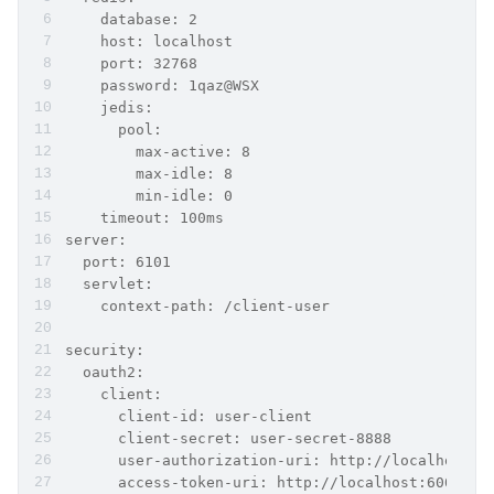
    database: 2
    host: localhost
    port: 32768
    password: 1qaz@WSX
    jedis:
      pool:
        max-active: 8
        max-idle: 8
        min-idle: 0
    timeout: 100ms
server:
  port: 6101
  servlet:
    context-path: /client-user
security:
  oauth2:
    client:
      client-id: user-client
      client-secret: user-secret-8888
      user-authorization-uri: http://localhost:6
      access-token-uri: http://localhost:6001/oa