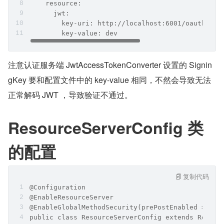
    resource:
      jwt:
        key-uri: http://localhost:6001/oauth/tok
        key-value: dev
注意认证服务端 JwtAccessTokenConverter 设置的 Signin
gKey 要和配置文件中的 key-value 相同，不然会导致无法
正常解码 JWT ，导致验证不通过。
ResourceServerConfig 类
的配置
复制代码
@Configuration
@EnableResourceServer
@EnableGlobalMethodSecurity(prePostEnabled = tru
public class ResourceServerConfig extends Resour