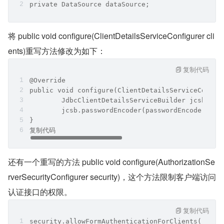
private DataSource dataSource;
将 public void configure(ClientDetailsServiceConfigurer cli
ents)重写方法修改为如下：
复制代码
@Override
public void configure(ClientDetailsServiceConfig
	JdbcClientDetailsServiceBuilder jcsb = c
	jcsb.passwordEncoder(passwordEncoder);
}
复制代码
还有一个重写的方法 public void configure(AuthorizationSe
rverSecurityConfigurer security)，这个方法限制客户端访问
认证接口的权限。
复制代码
security.allowFormAuthenticationForClients();