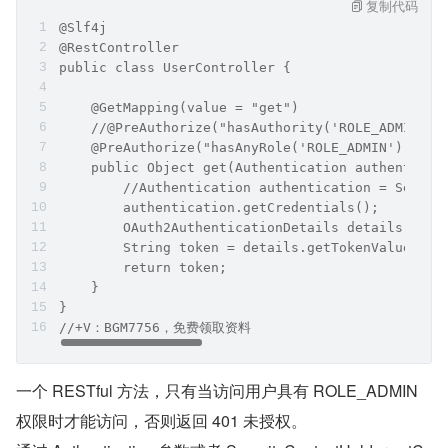
复制代码
@Slf4j
@RestController
public class UserController {
    @GetMapping(value = "get")
    //@PreAuthorize("hasAuthority('ROLE_ADMIN')"
    @PreAuthorize("hasAnyRole('ROLE_ADMIN')")
    public Object get(Authentication authenticat
        //Authentication authentication = Securi
        authentication.getCredentials();
        OAuth2AuthenticationDetails details = (O
        String token = details.getTokenValue();
        return token;
    }
}
//+V：BGM7756，免费领取资料
一个 RESTful 方法，只有当访问用户具有 ROLE_ADMIN 
权限时才能访问，否则返回 401 未授权。