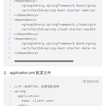
<dependency>
    <groupId>org.springframework.boot</groupId>
    <artifactId>spring-boot-starter-web</artifac
</dependency>
<dependency>
    <groupId>org.springframework.cloud</groupId>
    <artifactId>spring-cloud-starter-oauth2</art
</dependency>
<dependency>
    <groupId>org.springframework.boot</groupId>
    <artifactId>spring-boot-starter-data-redis</
</dependency>
2、application.yml 配置文件
复制代码
//+V：BGM7756，免费领取资料
spring:
  application:
    name: client-user
  redis: