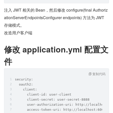
注入 JWT 相关的 Bean，然后修改 configure(final Authoriz
ationServerEndpointsConfigurer endpoints) 方法为 JWT 
存储模式。
改造用户客户端
修改 application.yml 配置文
件
复制代码
security:
  oauth2:
    client:
      client-id: user-client
      client-secret: user-secret-8888
      user-authorization-uri: http://localhost:6
      access-token-uri: http://localhost:6001/oa