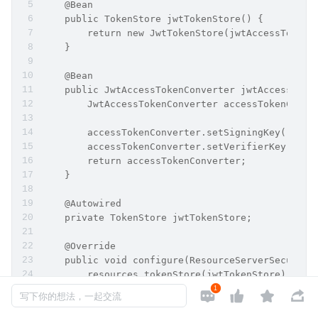
    @Bean
    public TokenStore jwtTokenStore() {
        return new JwtTokenStore(jwtAccessTokenC
    }
    @Bean
    public JwtAccessTokenConverter jwtAccessToke
        JwtAccessTokenConverter accessTokenConve
        accessTokenConverter.setSigningKey("dev"
        accessTokenConverter.setVerifierKey("dev
        return accessTokenConverter;
    }
    @Autowired
    private TokenStore jwtTokenStore;
    @Override
    public void configure(ResourceServerSecurity
        resources.tokenStore(jwtTokenStore);
    }
1




写下你的想法，一起交流
}
//+V：BGM7756，免费领取资料