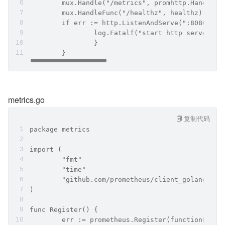
	mux.HandleFunc(
	if err := http.ListenAndServe(":8080", m
		}	
	}
metrics.go
复制代码
package metrics
import (
	"fmt"
	"time"
	"github.com/prometheus/client_golang/pro
)
func Register() {
	err := prometheus.Register(functionLaten