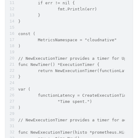
	if err != nil {
		fmt.Println(err)
	}
}
const (
	MetricsNamespace = "cloudnative"
)
// NewExecutionTimer provides a timer for Update
func NewTimer() *ExecutionTimer {
	return NewExecutionTimer(functionLatency
}
var (
	functionLatency = CreateExecutionTimeMet
		"Time spent.")
)
// NewExecutionTimer provides a timer for admiss
func NewExecutionTimer(histo *prometheus.Histogr