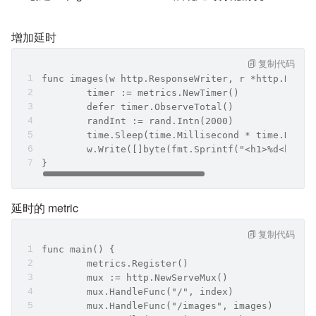
增加延时
复制代码
	timer := metrics.NewTimer()		
	defer timer.ObserveTotal()		
	randInt := rand.Intn(2000)		
	time.Sleep(time.Millisecond * time.Durat
}
延时的 metric
复制代码
func main() {
	metrics.Register()		
	mux := http.NewServeMux()    	
	mux.HandleFunc("/", index)		
	mux.HandleFunc("/