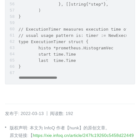
		}, []string{"step"},
	)
}
// ExecutionTimer measures execution time of a c
// usual usage pattern is: timer := NewExecution
type ExecutionTimer struct {
	histo *prometheus.HistogramVec
	start time.Time
	last  time.Time
}
发布于: 2022-03-13
阅读数: 192
版权声明: 本文为 InfoQ 作者【hunk】的原创文章。
原文链接:【
https://xie.infoq.cn/article/247fc19260c5458d22449