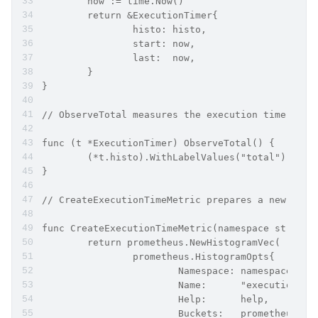
	now := time.Now()
	return &ExecutionTimer{
		histo: histo,
		start: now,
		last:  now,
	}
}
// ObserveTotal measures the execution time from
func (t *ExecutionTimer) ObserveTotal() {
	(*t.histo).WithLabelValues("total").Obse
}
// CreateExecutionTimeMetric prepares a new hist
func CreateExecutionTimeMetric(namespace string,
	return prometheus.NewHistogramVec(
		prometheus.HistogramOpts{
			Namespace: namespace,
			Name:      "execution_l
			Help:      help,
			Buckets:   prometheus.